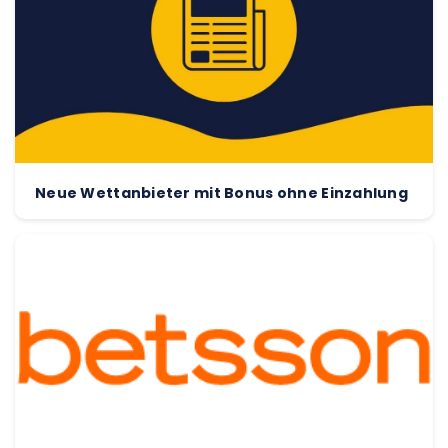
Neue Wettanbieter mit Bonus ohne Einzahlung