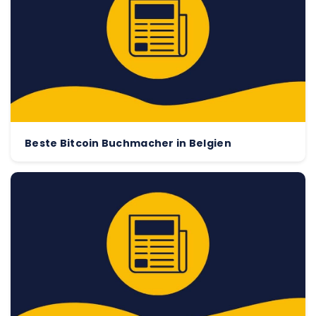
Beste Bitcoin Buchmacher in Belgien