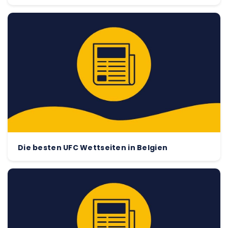
Die besten UFC Wettseiten in Belgien