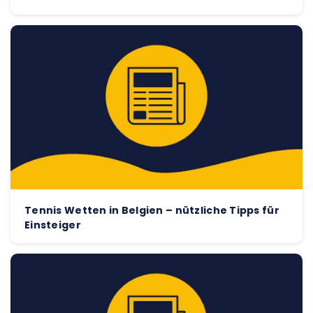
Tennis Wetten in Belgien – nützliche Tipps für
Einsteiger