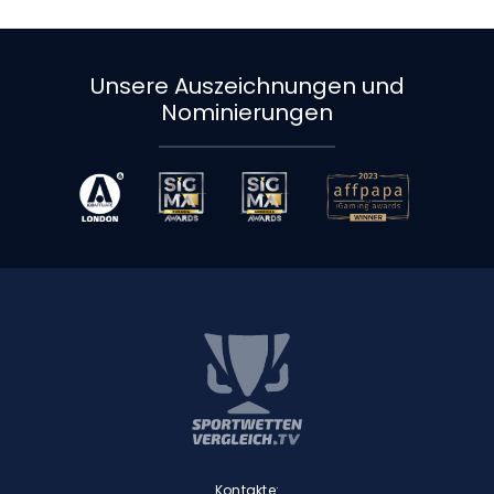
Unsere Auszeichnungen und
Nominierungen
Kontakte: