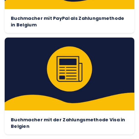
Buchmacher mit PayPal als Zahlungsmethode
in Belgium
Buchmacher mit der Zahlungsmethode Visa in
Belgien