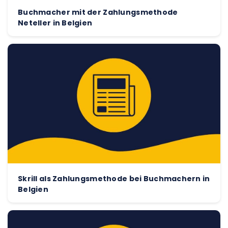
Buchmacher mit der Zahlungsmethode
Neteller in Belgien
Skrill als Zahlungsmethode bei Buchmachern in
Belgien