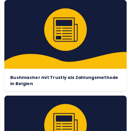
Buchmacher mit Trustly als Zahlungsmethode
in Belgien