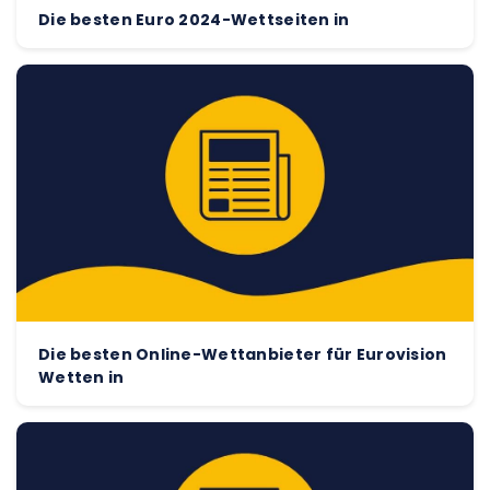
Die besten Euro 2024-Wettseiten in
Die besten Online-Wettanbieter für Eurovision
Wetten in