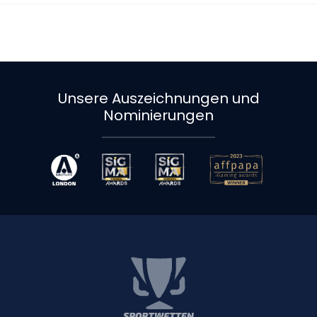
Unsere Auszeichnungen und
Nominierungen