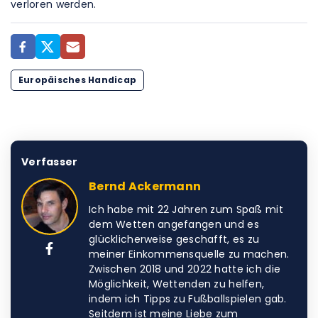
verloren werden.
Europäisches Handicap
Verfasser
Bernd Ackermann
Ich habe mit 22 Jahren zum Spaß mit
dem Wetten angefangen und es
glücklicherweise geschafft, es zu
meiner Einkommensquelle zu machen.
Zwischen 2018 und 2022 hatte ich die
Möglichkeit, Wettenden zu helfen,
indem ich Tipps zu Fußballspielen gab.
Seitdem ist meine Liebe zum