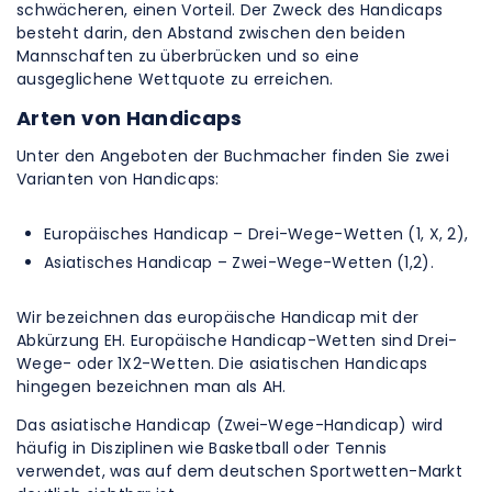
schwächeren, einen Vorteil. Der Zweck des Handicaps
besteht darin, den Abstand zwischen den beiden
Mannschaften zu überbrücken und so eine
ausgeglichene Wettquote zu erreichen.
Arten von Handicaps
Unter den Angeboten der Buchmacher finden Sie zwei
Varianten von Handicaps:
Europäisches Handicap – Drei-Wege-Wetten (1, X, 2),
Asiatisches Handicap – Zwei-Wege-Wetten (1,2).
Wir bezeichnen das europäische Handicap mit der
Abkürzung EH. Europäische Handicap-Wetten sind Drei-
Wege- oder 1X2-Wetten. Die asiatischen Handicaps
hingegen bezeichnen man als AH.
Das asiatische Handicap (Zwei-Wege-Handicap) wird
häufig in Disziplinen wie Basketball oder Tennis
verwendet, was auf dem deutschen Sportwetten-Markt