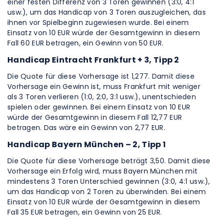
einer festen Differenz von 3 Toren gewinnen (3:0, 4:1
usw.), um das Handicap von 3 Toren auszugleichen, das
ihnen vor Spielbeginn zugewiesen wurde. Bei einem
Einsatz von 10 EUR würde der Gesamtgewinn in diesem
Fall 60 EUR betragen, ein Gewinn von 50 EUR.
Handicap Eintracht Frankfurt + 3, Tipp 2
Die Quote für diese Vorhersage ist 1,277. Damit diese
Vorhersage ein Gewinn ist, muss Frankfurt mit weniger
als 3 Toren verlieren (1:0, 2:0, 3:1 usw.), unentschieden
spielen oder gewinnen. Bei einem Einsatz von 10 EUR
würde der Gesamtgewinn in diesem Fall 12,77 EUR
betragen. Das wäre ein Gewinn von 2,77 EUR.
Handicap Bayern München – 2, Tipp 1
Die Quote für diese Vorhersage beträgt 3,50. Damit diese
Vorhersage ein Erfolg wird, muss Bayern München mit
mindestens 3 Toren Unterschied gewinnen (3:0, 4:1 usw.),
um das Handicap von 2 Toren zu überwinden. Bei einem
Einsatz von 10 EUR würde der Gesamtgewinn in diesem
Fall 35 EUR betragen, ein Gewinn von 25 EUR.