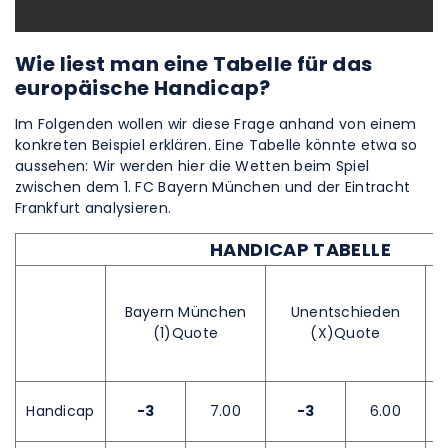
Wie liest man eine Tabelle für das
europäische Handicap?
Im Folgenden wollen wir diese Frage anhand von einem
konkreten Beispiel erklären. Eine Tabelle könnte etwa so
aussehen: Wir werden hier die Wetten beim Spiel
zwischen dem 1. FC Bayern München und der Eintracht
Frankfurt analysieren.
HANDICAP TABELLE
E
Bayern München
Unentschieden
(1)Quote
(X)Quote
Handicap
-3
7.00
-3
6.00