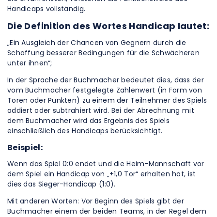
Handicaps vollständig.
Die Definition des Wortes Handicap lautet:
„Ein Ausgleich der Chancen von Gegnern durch die
Schaffung besserer Bedingungen für die Schwächeren
unter ihnen“;
In der Sprache der Buchmacher bedeutet dies, dass der
vom Buchmacher festgelegte Zahlenwert (in Form von
Toren oder Punkten) zu einem der Teilnehmer des Spiels
addiert oder subtrahiert wird. Bei der Abrechnung mit
dem Buchmacher wird das Ergebnis des Spiels
einschließlich des Handicaps berücksichtigt.
Beispiel:
Wenn das Spiel 0:0 endet und die Heim-Mannschaft vor
dem Spiel ein Handicap von „+1,0 Tor“ erhalten hat, ist
dies das Sieger-Handicap (1:0).
Mit anderen Worten: Vor Beginn des Spiels gibt der
Buchmacher einem der beiden Teams, in der Regel dem