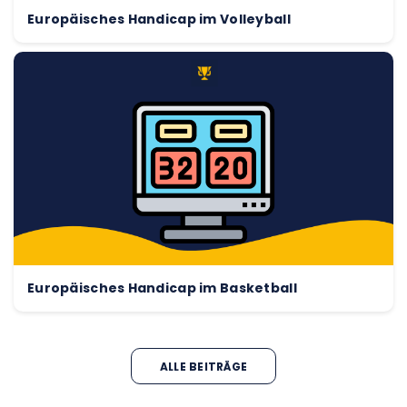
Europäisches Handicap im Volleyball
Europäisches Handicap im Basketball
ALLE BEITRÄGE