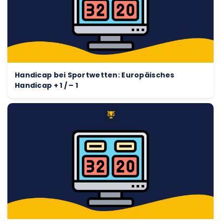
Handicap bei Sportwetten: Europäisches
Handicap + 1 / – 1