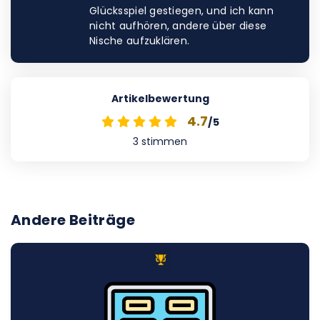
Glücksspiel gestiegen, und ich kann
nicht aufhören, andere über diese
Nische aufzuklären.
Artikelbewertung
4.7
/5
3
stimmen
Andere Beiträge