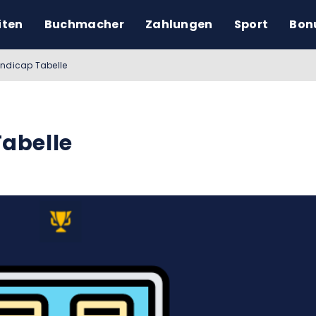
iten
Buchmacher
Zahlungen
Sport
Bon
ndicap Tabelle
abelle