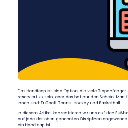
Das Handicap ist eine Option, die viele Tippanfänger 
reserviert zu sein, aber das hat nur den Schein. Man 
ihnen sind: Fußball, Tennis, Hockey und Basketball.
In diesem Artikel konzentrieren wir uns auf den Fuß
auf jede der oben genannten Disziplinen angewendet
ein Handicap ist.