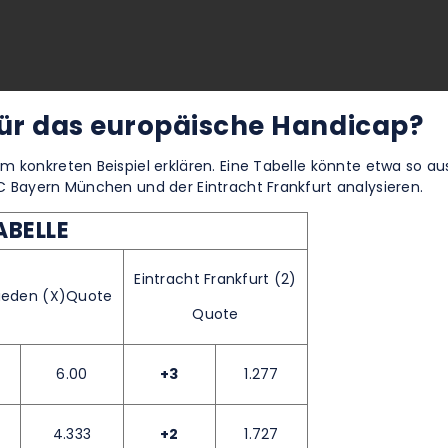
 für das europäische Handicap?
m konkreten Beispiel erklären. Eine Tabelle könnte etwa so au
C Bayern München und der Eintracht Frankfurt analysieren.
ABELLE
Eintracht Frankfurt (2)
ieden (X)Quote
Quote
6.00
+3
1.277
4.333
+2
1.727