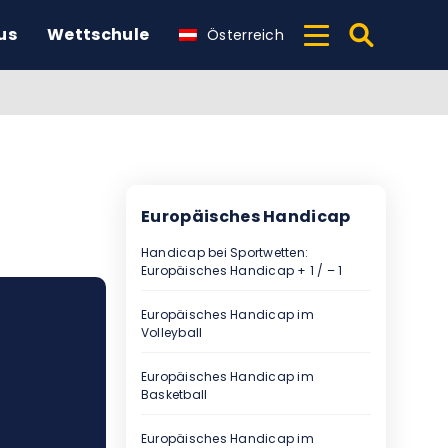
us
Wettschule
Österreich
Europäisches Handicap
Handicap bei Sportwetten:
Europäisches Handicap + 1 / – 1
Europäisches Handicap im
Volleyball
Europäisches Handicap im
Basketball
Europäisches Handicap im