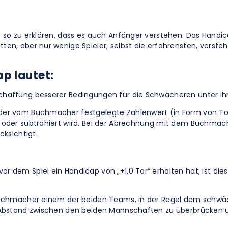
 so zu erklären, dass es auch Anfänger verstehen. Das Handica
en, aber nur wenige Spieler, selbst die erfahrensten, verste
ap lautet:
chaffung besserer Bedingungen für die Schwächeren unter ih
 der vom Buchmacher festgelegte Zahlenwert (in Form von To
t oder subtrahiert wird. Bei der Abrechnung mit dem Buchmac
cksichtigt.
 dem Spiel ein Handicap von „+1,0 Tor“ erhalten hat, ist dies
 Buchmacher einem der beiden Teams, in der Regel dem schwä
n Abstand zwischen den beiden Mannschaften zu überbrücken 