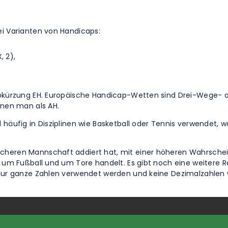
i Varianten von Handicaps:
 2),
bkürzung EH. Europäische Handicap-Wetten sind Drei-Wege- o
hnen man als AH.
äufig in Disziplinen wie Basketball oder Tennis verwendet, 
eren Mannschaft addiert hat, mit einer höheren Wahrschein
um Fußball und um Tore handelt. Es gibt noch eine weitere R
nur ganze Zahlen verwendet werden und keine Dezimalzahlen