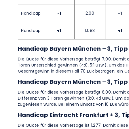
Handicap
-1
2.00
-1
Handicap
+1
1.083
+1
Handicap Bayern München – 3, Tipp 
Die Quote für diese Vorhersage beträgt 7,00. Damit
Toren Unterschied gewinnen (4:0, 5:1 usw.), um das 
Gesamtgewinn in diesem Fall 70 EUR betragen, ein G
Handicap Bayern München – 3, Tipp
Die Quote für diese Vorhersage beträgt 6,00. Damit 
Differenz von 3 Toren gewinnen (3:0, 4:1 usw.), um d
zugewiesen wurde. Bei einem Einsatz von 10 EUR würd
Handicap Eintracht Frankfurt + 3, T
Die Quote für diese Vorhersage ist 1,277. Damit diese