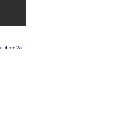
ssehen: Wir