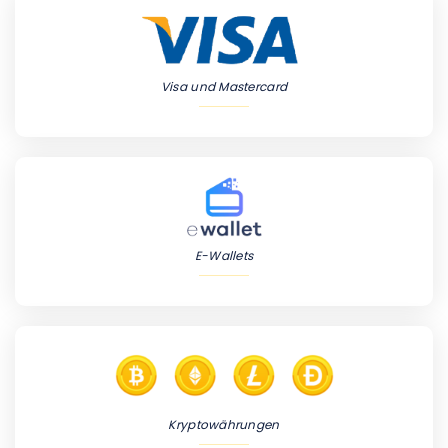
Visa und Mastercard
E-Wallets
Kryptowährungen