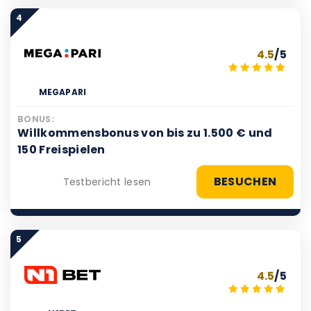
4
4.5
/5
MEGAPARI
BONUS:
Willkommensbonus von bis zu 1.500 € und
150 Freispielen
BESUCHEN
Testbericht lesen
5
4.5
/5