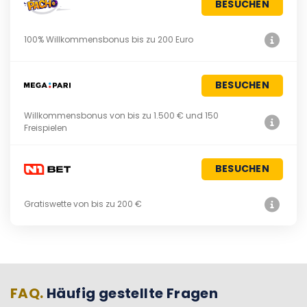
BESUCHEN
100% Willkommensbonus bis zu 200 Euro
BESUCHEN
Willkommensbonus von bis zu 1.500 € und 150
Freispielen
BESUCHEN
Gratiswette von bis zu 200 €
FAQ.
Häufig gestellte Fragen