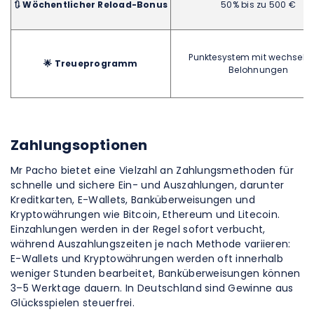
🔃 Wöchentlicher Reload-Bonus
50% bis zu 500 €
Punktesystem mit wechseln
🌟 Treueprogramm
Belohnungen
Zahlungsoptionen
Mr Pacho bietet eine Vielzahl an Zahlungsmethoden für
schnelle und sichere Ein- und Auszahlungen, darunter
Kreditkarten, E-Wallets, Banküberweisungen und
Kryptowährungen wie Bitcoin, Ethereum und Litecoin.
Einzahlungen werden in der Regel sofort verbucht,
während Auszahlungszeiten je nach Methode variieren:
E-Wallets und Kryptowährungen werden oft innerhalb
weniger Stunden bearbeitet, Banküberweisungen können
3–5 Werktage dauern. In Deutschland sind Gewinne aus
Glücksspielen steuerfrei.