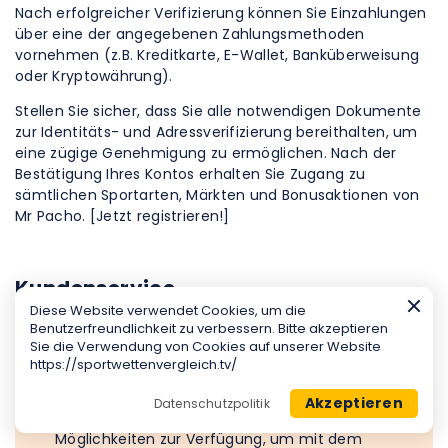
Nach erfolgreicher Verifizierung können Sie Einzahlungen
über eine der angegebenen Zahlungsmethoden
vornehmen (z.B. Kreditkarte, E-Wallet, Banküberweisung
oder Kryptowährung).
Stellen Sie sicher, dass Sie alle notwendigen Dokumente
zur Identitäts- und Adressverifizierung bereithalten, um
eine zügige Genehmigung zu ermöglichen. Nach der
Bestätigung Ihres Kontos erhalten Sie Zugang zu
sämtlichen Sportarten, Märkten und Bonusaktionen von
Mr Pacho. [Jetzt registrieren!]
Kundenservice
Diese Website verwendet Cookies, um die
Benutzerfreundlichkeit zu verbessern. Bitte akzeptieren
Mr Pacho bietet eine Vielzahl von Supportkanälen,
Sie die Verwendung von Cookies auf unserer Website
um sicherzustellen, dass Spieler jederzeit bei
https://sportwettenvergleich.tv/
Problemen oder Fragen Unterstützung erhalten
können. Die Plattform legt großen Wert auf
Akzeptieren
Datenschutzpolitik
Kundenzufriedenheit und stellt mehrere
Möglichkeiten zur Verfügung, um mit dem