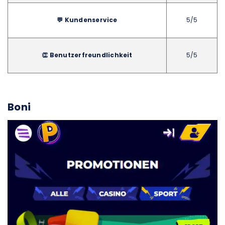
💬 Kundenservice
5/5
👏 Benutzerfreundlichkeit
5/5
Boni