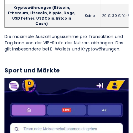
Kryptowährungen (Bitcoin,
Ethereum, Litecoin, Ripple, Doge,
Keine
20 €, 30 € für Bi
USDTether, USDCoin, Bitcoin
Cash)
Die maximale Auszahlungssumme pro Transaktion und
Tag kann von der VIP-Stufe des Nutzers abhängen. Das
gilt insbesondere bei E-Wallets und Kryptowährungen.
Sport und Märkte