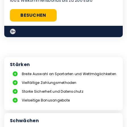
100% Willkommensbonus bis zu 200 Euro
BESUCHEN
Stärken
Breite Auswahl an Sportarten und Wettmöglichkeiten
Vielfältige Zahlungsmethoden
Starke Sicherheit und Datenschutz
Vielseitige Bonusangebote
Schwächen