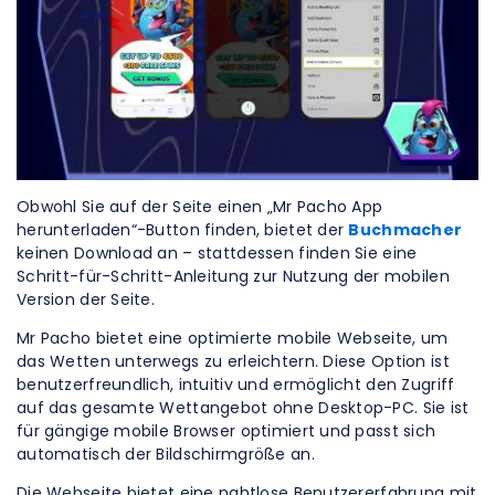
Obwohl Sie auf der Seite einen „Mr Pacho App
herunterladen“-Button finden, bietet der
Buchmacher
keinen Download an – stattdessen finden Sie eine
Schritt-für-Schritt-Anleitung zur Nutzung der mobilen
Version der Seite.
Mr Pacho bietet eine optimierte mobile Webseite, um
das Wetten unterwegs zu erleichtern. Diese Option ist
benutzerfreundlich, intuitiv und ermöglicht den Zugriff
auf das gesamte Wettangebot ohne Desktop-PC. Sie ist
für gängige mobile Browser optimiert und passt sich
automatisch der Bildschirmgröße an.
Die Webseite bietet eine nahtlose Benutzererfahrung mit