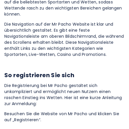
auf die beliebtesten Sportarten und Wetten, sodass
Wettende rasch zu den wichtigsten Bereichen gelangen
können.
Die Navigation auf der Mr Pacho Website ist klar und
übersichtlich gestaltet. Es gibt eine feste
Navigationsleiste am oberen Bildschirmrand, die während
des Scrollens erhalten bleibt. Diese Navigationsleiste
enthält Links zu den wichtigsten Kategorien wie
Sportarten, Live-Wetten, Casino und Promotions.
So registrieren Sie sich
Die Registrierung bei Mr Pacho gestaltet sich
unkompliziert und ermöglicht neuen Nutzern einen
raschen Einstieg ins Wetten. Hier ist eine kurze Anleitung
zur Anmeldung:
Besuchen Sie die Website von Mr Pacho und klicken Sie
auf „Registrieren“.