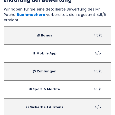
Erklärung der
Bewertung
Wir haben für Sie eine detaillierte Bewertung des Mr
Pacho
Buchmachers
vorbereitet, die insgesamt 4,8/5
erreicht.
🎁 Bonus
4.5/5
📱 Mobile App
5/5
💳 Zahlungen
4.5/5
⚽ Sport & Märkte
4.5/5
📜 Sicherheit & Lizenz
5/5