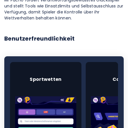
Mr Pacho fördert verantwortungsbewusstes Glücksspiel
und stellt Tools wie Einsatzlimits und Selbstausschluss zur
Verfügung, damit Spieler die Kontrolle über ihr
Wettverhalten behalten können.
Benutzerfreundlichkeit
Sportwetten
Casin