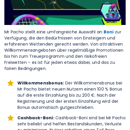
Mr Pacho stellt eine umfangreiche Auswahl an
Boni
zur
Verfügung, die den Bedürfnissen von Einsteigern und
erfahrenen Wettenden gerecht werden. Von attraktiven
Willkommensangeboten über regelmäßige Promotionen
bis hin zum Treueprogramm und den risikofreien
Freiwetten – es ist für jeden etwas dabei, und das zu
fairen Bedingungen.
Willkommensbonus:
Der Willkommensbonus bei
Mr Pacho bietet neuen Nutzern einen 100 % Bonus
auf die erste Einzahlung bis zu 200 €. Nach der
Registrierung und der ersten Einzahlung wird der
Bonus automatisch gutgeschrieben.
Cashback-Boni:
Cashback-Boni sind bei Mr Pacho
sehr beliebt und helfen Bestandskunden, Verluste