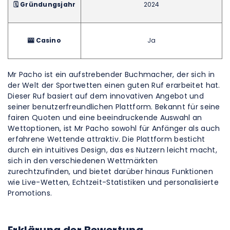
🗓️ Gründungsjahr
2024
🎰 Casino
Ja
Mr Pacho ist ein aufstrebender Buchmacher, der sich in
der Welt der Sportwetten einen guten Ruf erarbeitet hat.
Dieser Ruf basiert auf dem innovativen Angebot und
seiner benutzerfreundlichen Plattform. Bekannt für seine
fairen Quoten und eine beeindruckende Auswahl an
Wettoptionen, ist Mr Pacho sowohl für Anfänger als auch
erfahrene Wettende attraktiv. Die Plattform besticht
durch ein intuitives Design, das es Nutzern leicht macht,
sich in den verschiedenen Wettmärkten
zurechtzufinden, und bietet darüber hinaus Funktionen
wie Live-Wetten, Echtzeit-Statistiken und personalisierte
Promotions.