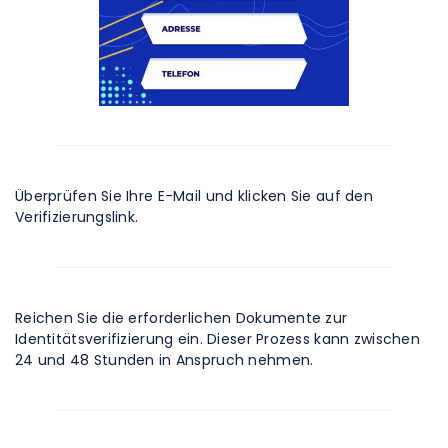
Überprüfen Sie Ihre E-Mail und klicken Sie auf den
Verifizierungslink.
Reichen Sie die erforderlichen Dokumente zur
Identitätsverifizierung ein. Dieser Prozess kann zwischen
24 und 48 Stunden in Anspruch nehmen.