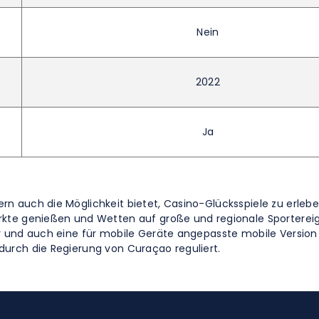
Nein
2022
Ja
ern auch die Möglichkeit bietet, Casino-Glücksspiele zu erlebe
Märkte genießen und Wetten auf große und regionale Sporterei
bar und auch eine für mobile Geräte angepasste mobile Version
 durch die Regierung von Curaçao reguliert.