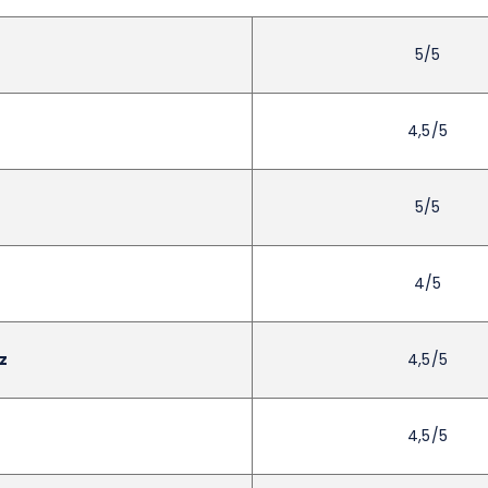
5/5
4,5/5
n
5/5
4/5
z
4,5/5
4,5/5