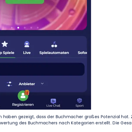
n haben gezeigt, dass der Buchmacher großes Potenzial hat. 
Bewertung des Buchmachers nach Kategorien erstellt. Die Ge