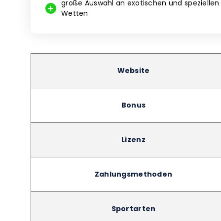
große Auswahl an exotischen und speziellen
Wetten
Website
Bonus
Lizenz
Zahlungsmethoden
Sportarten