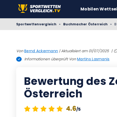
Mobilen Wettse
Sportwettenvergleich
»
Buchmacher Österreich
»
B
Von
Bernd Ackermann
|
Aktualisiert am 01/07/2025
⏲
Informationen überprüft Von
Martins Lasmanis
Bewertung des 
Österreich
4.6
/5