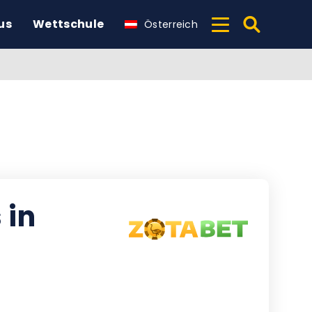
us
Wettschule
Österreich
 in