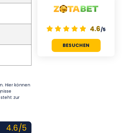
4.6
/5
BESUCHEN
n. Hier können
gnisse
 steht zur
4.6/5