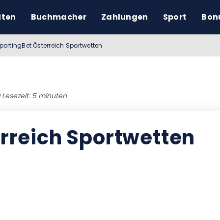
iten
Buchmacher
Zahlungen
Sport
Bon
portingBet Österreich Sportwetten
 Lesezeit: 5 minuten
rreich Sportwetten