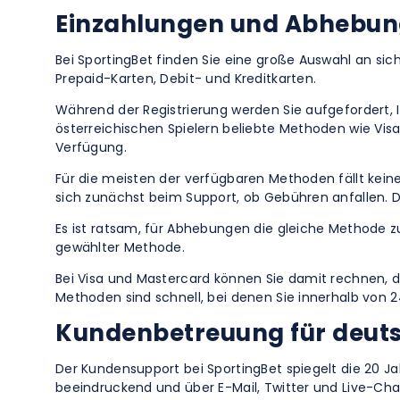
Einzahlungen und Abhebung
Bei SportingBet finden Sie eine große Auswahl an si
Prepaid-Karten, Debit- und Kreditkarten.
Während der Registrierung werden Sie aufgefordert, 
österreichischen Spielern beliebte Methoden wie Visa, 
Verfügung.
Für die meisten der verfügbaren Methoden fällt kein
sich zunächst beim Support, ob Gebühren anfallen.
Es ist ratsam, für Abhebungen die gleiche Methode z
gewählter Methode.
Bei Visa und Mastercard können Sie damit rechnen, d
Methoden sind schnell, bei denen Sie innerhalb von
Kundenbetreuung für deut
Der Kundensupport bei SportingBet spiegelt die 20 J
beeindruckend und über E-Mail, Twitter und Live-Chat e