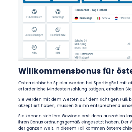
Willkommensbonus für öste
Österreichische Spieler werden bei SportingBet mit 
erforderliche Mindesteinzahlung tätigen, erhalten Si
Sie werden mit dem Wetten auf dem richtigen Fuß be
akzeptiert haben, müssen Sie ihn entsprechend eins
Sie können sich Ihre Gewinne erst dann auszahlen l
Ihren Bonus ordnungsgemäß eingesetzt haben. Der
der ganzen Welt. In diesem Fall kommen österreichis