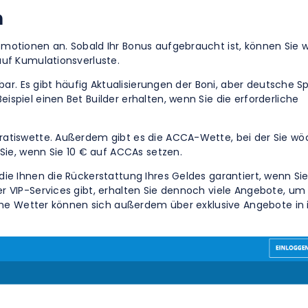
n
motionen an. Sobald Ihr Bonus aufgebraucht ist, können Sie w
auf Kumulationsverluste.
gbar. Es gibt häufig Aktualisierungen der Boni, aber deutsche S
spiel einen Bet Builder erhalten, wenn Sie die erforderliche
ratiswette. Außerdem gibt es die ACCA-Wette, bei der Sie wö
 Sie, wenn Sie 10 € auf ACCAs setzen.
ie Ihnen die Rückerstattung Ihres Geldes garantiert, wenn Si
r VIP-Services gibt, erhalten Sie dennoch viele Angebote, um
ische Wetter können sich außerdem über exklusive Angebote in