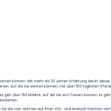
ie wetten können. Mit mehr als 20 Jahren Erfahrung deckt dies
tarten, auf die Sie wetten können, mit über 100 täglichen Pfer
s gibt über 150 Märkte, auf die Sie sich freuen können. Es gibt
earbeiten.
Sie die Live-Wetten auf Ihren iOS- und Android-Geräten verfo