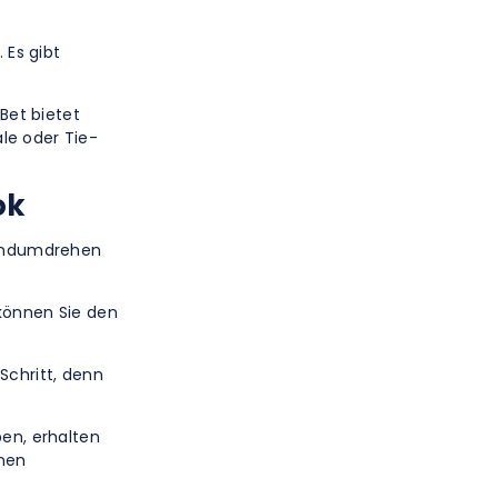
 Es gibt
Bet bietet
le oder Tie-
ok
 Handumdrehen
 können Sie den
Schritt, denn
ben, erhalten
onen