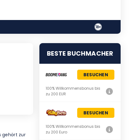
BESTE BUCHMACHER
BESUCHEN
100% Willkommensbonus bis
zu 200 EUR
BESUCHEN
100% Willkommensbonus bis
zu 200 Euro
s gehört zur