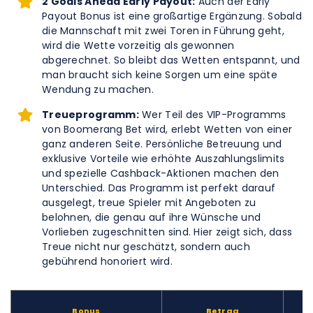
2 Goals Ahead Early Payout:
Auch der Early
Payout Bonus ist eine großartige Ergänzung. Sobald
die Mannschaft mit zwei Toren in Führung geht,
wird die Wette vorzeitig als gewonnen
abgerechnet. So bleibt das Wetten entspannt, und
man braucht sich keine Sorgen um eine späte
Wendung zu machen.
Treueprogramm:
Wer Teil des VIP-Programms
von Boomerang Bet wird, erlebt Wetten von einer
ganz anderen Seite. Persönliche Betreuung und
exklusive Vorteile wie erhöhte Auszahlungslimits
und spezielle Cashback-Aktionen machen den
Unterschied. Das Programm ist perfekt darauf
ausgelegt, treue Spieler mit Angeboten zu
belohnen, die genau auf ihre Wünsche und
Vorlieben zugeschnitten sind. Hier zeigt sich, dass
Treue nicht nur geschätzt, sondern auch
gebührend honoriert wird.
Bonus
Betrag