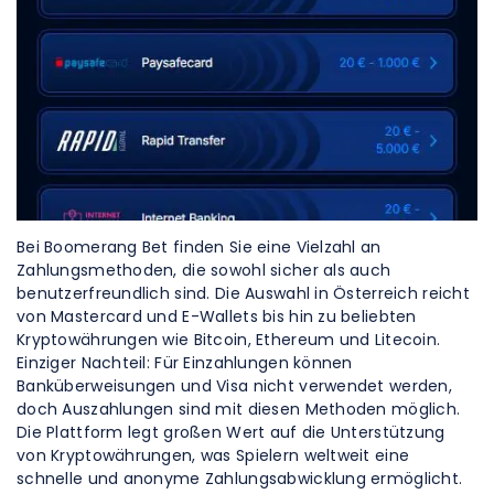
Bei Boomerang Bet finden Sie eine Vielzahl an
Zahlungsmethoden, die sowohl sicher als auch
benutzerfreundlich sind. Die Auswahl in Österreich reicht
von Mastercard und E-Wallets bis hin zu beliebten
Kryptowährungen wie Bitcoin, Ethereum und Litecoin.
Einziger Nachteil: Für Einzahlungen können
Banküberweisungen und Visa nicht verwendet werden,
doch Auszahlungen sind mit diesen Methoden möglich.
Die Plattform legt großen Wert auf die Unterstützung
von Kryptowährungen, was Spielern weltweit eine
schnelle und anonyme Zahlungsabwicklung ermöglicht.