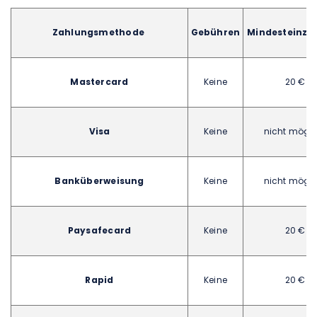
Zahlungsmethode
Gebühren
Mindesteinza
Mastercard
Keine
20 €
Visa
Keine
nicht mögli
Banküberweisung
Keine
nicht mögli
Paysafecard
Keine
20 €
Rapid
Keine
20 €