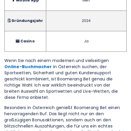
📱 Mobile App
Nein
🗓️ Gründungsjahr
2024
🎰 Casino
Ja
Wenn Sie nach einem modernen und vielseitigen
Online-Buchmacher
in Österreich suchen, der
Sportwetten, Sicherheit und guten Kundensupport
geschickt kombiniert, ist Boomerang Bet genau die
richtige Wahl. Ich war wirklich beeindruckt von der
breiten Auswahl an Sportwetten und Live-Wetten, die
diese Firma anbietet.
Besonders in Österreich genießt Boomerang Bet einen
hervorragenden Ruf. Das liegt nicht nur an den
großzügigen Bonusaktionen, sondern auch an den
blitzschnellen Auszahlungen, die für uns ein echtes