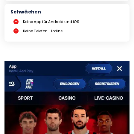
Schwächen
Keine App für Android und iOS
Keine Telefon-Hotline