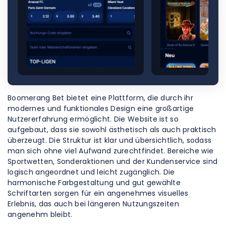
Boomerang Bet bietet eine Plattform, die durch ihr
modernes und funktionales Design eine großartige
Nutzererfahrung ermöglicht. Die Website ist so
aufgebaut, dass sie sowohl ästhetisch als auch praktisch
überzeugt. Die Struktur ist klar und übersichtlich, sodass
man sich ohne viel Aufwand zurechtfindet. Bereiche wie
Sportwetten, Sonderaktionen und der Kundenservice sind
logisch angeordnet und leicht zugänglich. Die
harmonische Farbgestaltung und gut gewählte
Schriftarten sorgen für ein angenehmes visuelles
Erlebnis, das auch bei längeren Nutzungszeiten
angenehm bleibt.