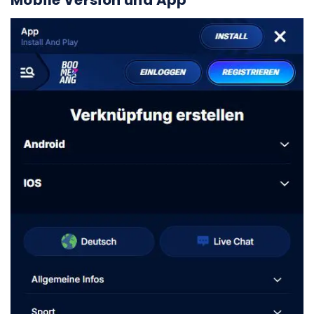
Mobile Version und App