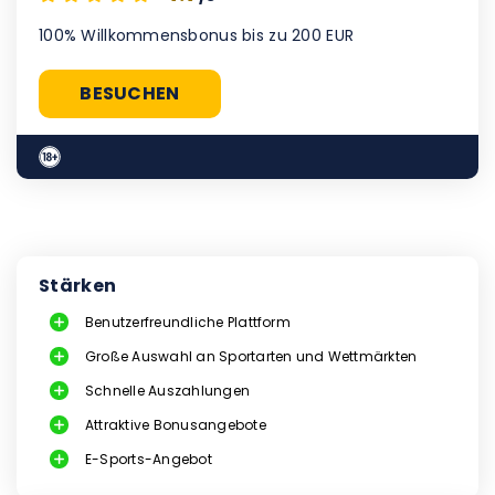
100% Willkommensbonus bis zu 200 EUR
BESUCHEN
Stärken
Benutzerfreundliche Plattform
Große Auswahl an Sportarten und Wettmärkten
Schnelle Auszahlungen
Attraktive Bonusangebote
E-Sports-Angebot