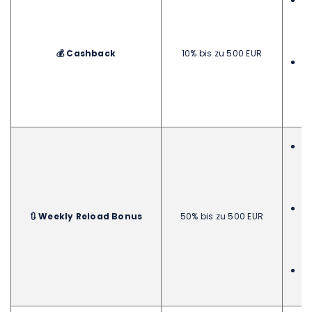
w
g
💰 Cashback
10% bis zu 500 EUR
D
d
e
🔃 Weekly Reload Bonus
50% bis zu 500 EUR
D