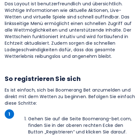
Das Layout ist benutzerfreundlich und übersichtlich.
Wichtige Informationen wie aktuelle Aktionen, Live-
Wetten und virtuelle Spiele sind schnell auffindbar. Das
linksseitige Menü ermöglicht einen schnellen Zugriff auf
alle Wettmöglichkeiten und unterstützende Inhalte. Der
Wettschein funktioniert intuitiv und wird fortlaufend in
Echtzeit aktualisiert. Zudem sorgen die schnellen
Ladegeschwindigkeiten dafür, dass das gesamte
Wetterlebnis reibungslos und angenehm bleibt.
So registrieren Sie sich
Es ist einfach, sich bei Boomerang Bet anzumelden und
direkt mit dem Wetten zu beginnen. Befolgen Sie einfach
diese Schritte:
1
Gehen Sie auf die Seite Boomerang-bet.com,
finden Sie in der oberen rechten Ecke den
Button „Registrieren“ und klicken Sie darauf.