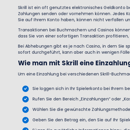
Skrill ist ein oft genutztes elektronisches Geldkonto 
Zahlungen senden oder vornehmen können. Jedes Kont
Sie auf Ihrem Konto haben, können nicht verfallen un
Transaktionen bei Buchmachern und Casinos können u
dass Sie von einer sofortigen Transaktion profitie
Bei Abhebungen gibt es je nach Casino, in dem Sie spi
sofort durchgeführt, kann aber auch in wenigen Fäl
Wie man mit Skrill eine Einzahlu
Um eine Einzahlung bei verschiedenen Skrill-Buchma
Sie loggen sich in Ihr Spielerkonto bei Ihrem
Rufen Sie den Bereich „Einzahlungen“ oder „Kas
Wählen Sie die gewünschte Zahlungsmethode, in
Geben Sie den Betrag ein, den Sie auf Ihr Spi