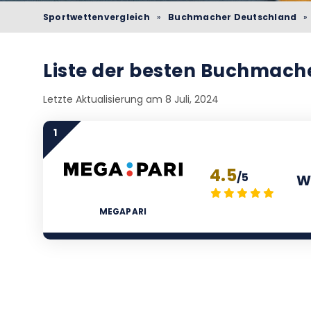
Sportwettenvergleich
»
Buchmacher Deutschland
»
Liste der besten Buchmach
Letzte Aktualisierung am 8 Juli, 2024
1
4.5
/5
W
MEGAPARI