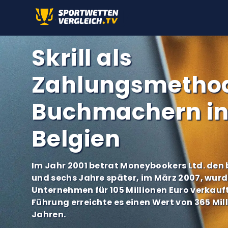
Skrill als
Zahlungsmethod
Buchmachern i
Belgien
Im Jahr 2001 betrat Moneybookers Ltd. den 
und sechs Jahre später, im März 2007, wur
Unternehmen für 105 Millionen Euro verkauft
Führung erreichte es einen Wert von 365 Mill
Jahren.