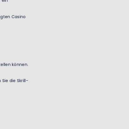
 ein
ugten Casino
tellen können.
ie die Skrill-