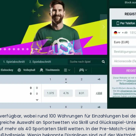
 verfügbar, wobei rund 100 Währungen für Einzahlungen bei der
reiche Auswahl an Sportwetten via Skrill und Glücksspiel-Unte
 mehr als 40 Sportarten Skrill wetten. In der Pre-Match-Lini
d Fußballspiele. Wenig bekannte Disziplinen sind auf der Wettpla