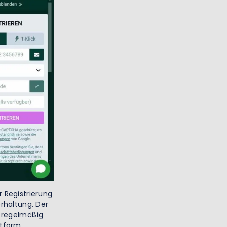
 Registrierung
rhaltung. Der
e regelmäßig
ttform