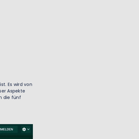
st. Es wird von
ser Aspekte
h die fünf