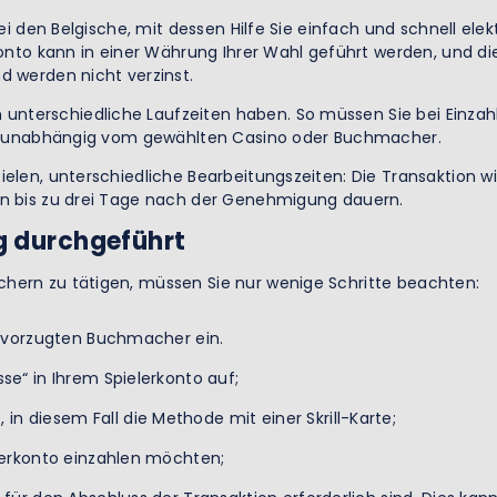
bei den Belgische, mit dessen Hilfe Sie einfach und schnell ele
o kann in einer Währung Ihrer Wahl geführt werden, und die
d werden nicht verzinst.
nterschiedliche Laufzeiten haben. So müssen Sie bei Einzah
ren, unabhängig vom gewählten Casino oder Buchmacher.
elen, unterschiedliche Bearbeitungszeiten: Die Transaktion wi
len bis zu drei Tage nach der Genehmigung dauern.
ng durchgeführt
chern zu tätigen, müssen Sie nur wenige Schritte beachten:
 bevorzugten Buchmacher ein.
se“ in Ihrem Spielerkonto auf;
 diesem Fall die Methode mit einer Skrill-Karte;
elerkonto einzahlen möchten;