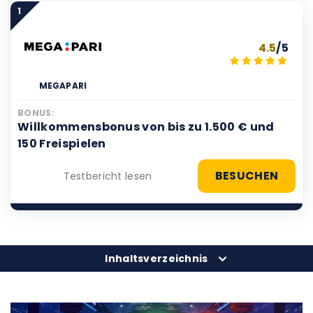
1
4.5
/5
MEGAPARI
BONUS:
Willkommensbonus von bis zu 1.500 € und
150 Freispielen
BESUCHEN
Testbericht lesen
Inhaltsverzeichnis