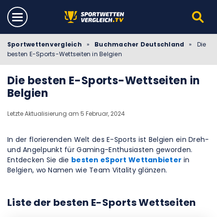
Sportwettenvergleich
»
Buchmacher Deutschland
»
Die
besten E-Sports-Wettseiten in Belgien
Die besten E-Sports-Wettseiten in
Belgien
Letzte Aktualisierung am 5 Februar, 2024
In der florierenden Welt des E-Sports ist Belgien ein Dreh-
und Angelpunkt für Gaming-Enthusiasten geworden.
Entdecken Sie die
besten eSport Wettanbieter
in
Belgien, wo Namen wie Team Vitality glänzen.
Liste der besten E-Sports Wettseiten