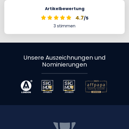
Artikelbewertung
4.7
/5
3
stimmen
Unsere Auszeichnungen und
Nominierungen