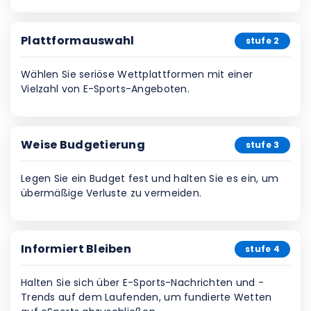
Plattformauswahl
stufe 2
Wählen Sie seriöse Wettplattformen mit einer
Vielzahl von E-Sports-Angeboten.
Weise Budgetierung
stufe 3
Legen Sie ein Budget fest und halten Sie es ein, um
übermäßige Verluste zu vermeiden.
Informiert Bleiben
stufe 4
Halten Sie sich über E-Sports-Nachrichten und -
Trends auf dem Laufenden, um fundierte Wetten