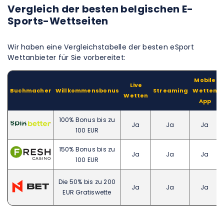
Vergleich der besten belgischen E-
Sports-Wettseiten
Wir haben eine Vergleichstabelle der besten eSport
Wettanbieter für Sie vorbereitet:
Mobile
Live
Buchmacher
Willkommensbonus
Streaming
Wetten
Wetten
App
100% Bonus bis zu
Ja
Ja
Ja
100 EUR
150% Bonus bis zu
Ja
Ja
Ja
100 EUR
Die 50% bis zu 200
Ja
Ja
Ja
EUR Gratiswette