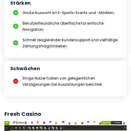
Stärken
Große Auswahl an E-Sports-Events und -Märkten;
Benutzerfreundliche Oberfläche für einfache
Navigation;
Schnell reagierender Kundensupport und vielfältige
Zahlungsmöglichkeiten.
Schwächen
Einige Nutzer haben von gelegentlichen
Verzögerungen bei Auszahlungen berichtet.
Fresh Casino