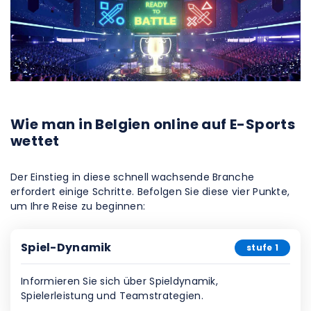
Wie man in Belgien online auf E-Sports
wettet
Der Einstieg in diese schnell wachsende Branche
erfordert einige Schritte. Befolgen Sie diese vier Punkte,
um Ihre Reise zu beginnen:
Spiel-Dynamik
stufe 1
Informieren Sie sich über Spieldynamik,
Spielerleistung und Teamstrategien.