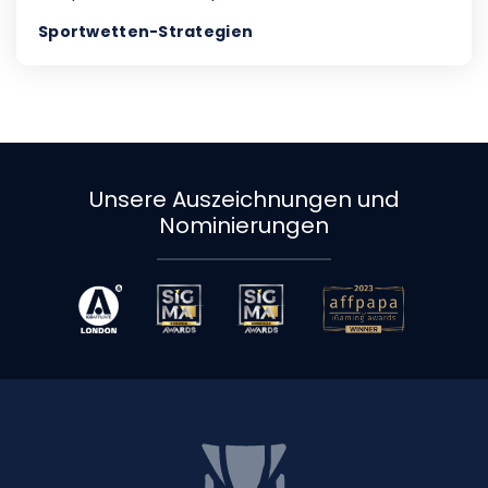
Sportwetten-Strategien
Unsere Auszeichnungen und
Nominierungen