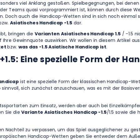
sonders viel Anklang gestoßen. Spielbegegnungen, bei denen
 der Teams quasi vorprogrammiert ist, können durch diese W
n. Doch auch die Handicap-Wetten sind in sich noch einmal 
bzw.
Asiatisches Handicap -1.5
dar.
bt, bringen die
Varianten Asiatisches Handicap 1.5
/ -1.5 n
 Ihre Gewinnquote auswirken. Wir wollen in diesem Artikel aus
tet
bzw.
was das -1.5 Asiatische Handicap ist
.
 +1.5: Eine spezielle Form der Ha
Handicap
ist eine spezielle Form der klassischen Handicap-Wet
o sinnvoll, sich zunächst anzuschauen, was es mit der Basisver
sportarten zum Einsatz, werden aber auch bei Einzelkämpfe
n Sie die
Variante Asiatisches Handicap -1.5
/1.5 sowie die
 Nachteil zu verpassen, um das Spiel ausgeglichener zu gest
 europäischen Handicap-Wetten geben Sie entweder dem Auße