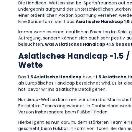
Die Handicap-Wetten sind bei Sportsfreunden auf be
Endergebnis aufgrund der unterschiedlichen Stärken
einer ordentlichen Portion Spannung versehen werde
Eine Sonderform stellt das
Asiatische Handicap 1.5
Immer wenn es einen deutlichen Favoriten im Spiel gi
Aufregung, sondern können sich auch sehr positiv auf
beleuchten,
was Asiatisches Handicap +1.5 bedeu
Asiatisches Handicap -1.5 /
Wette
Das
1.5 Asiatische Handicap
bzw.
-1.5 Asiatische 
als Europäisches Handicap bezeichnet wird. Es ist als
hat, bevor wir ins asiatische Detail gehen.
Handicap-Wetten kommen vor allem bei Mannschafts
Beispiel im Tennis angewendet. In Deutschland werde
Version insbesondere beim Fußball finden.
Hierbei geht es nun darum, dem stärkeren Team einen
geschieht beim Fußball in Form von Toren. Bei den