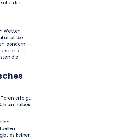
elche der
en Wetten
für ist die
en, sondern
 es schafft,
ssten die
isches
Toren erfolgt,
0.5 ein halbes
llen
tuellen
gibt es keinen