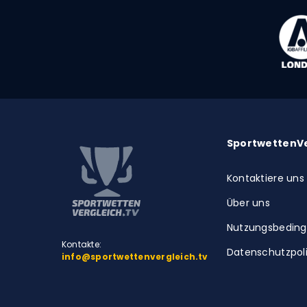
SportwettenVe
Kontaktiere uns
Über uns
Nutzungsbedin
Kontakte:
Datenschutzpoli
info@sportwettenvergleich.tv