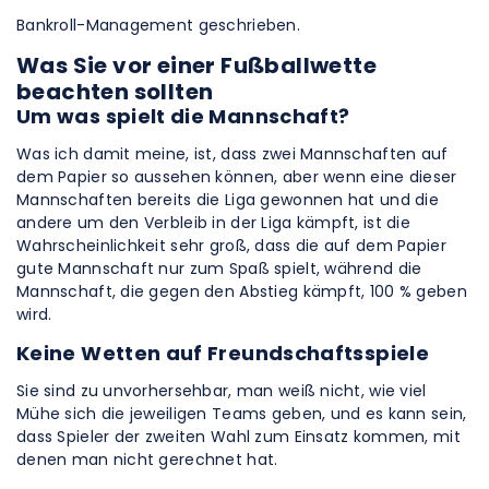
Bankroll-Management geschrieben.
Was Sie vor einer Fußballwette
beachten sollten
Um was spielt die Mannschaft?
Was ich damit meine, ist, dass zwei Mannschaften auf
dem Papier so aussehen können, aber wenn eine dieser
Mannschaften bereits die Liga gewonnen hat und die
andere um den Verbleib in der Liga kämpft, ist die
Wahrscheinlichkeit sehr groß, dass die auf dem Papier
gute Mannschaft nur zum Spaß spielt, während die
Mannschaft, die gegen den Abstieg kämpft, 100 % geben
wird.
Keine Wetten auf Freundschaftsspiele
Sie sind zu unvorhersehbar, man weiß nicht, wie viel
Mühe sich die jeweiligen Teams geben, und es kann sein,
dass Spieler der zweiten Wahl zum Einsatz kommen, mit
denen man nicht gerechnet hat.