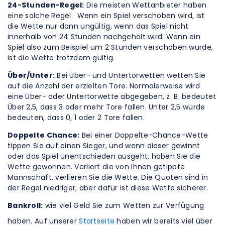
24-Stunden-Regel:
Die meisten Wettanbieter haben
eine solche Regel: Wenn ein Spiel verschoben wird, ist
die Wette nur dann ungültig, wenn das Spiel nicht
innerhalb von 24 Stunden nachgeholt wird. Wenn ein
Spiel also zum Beispiel um 2 Stunden verschoben wurde,
ist die Wette trotzdem gültig.
Über/Unter:
Bei Über- und Untertorwetten wetten Sie
auf die Anzahl der erzielten Tore. Normalerweise wird
eine Über- oder Untertorwette abgegeben, z. B. bedeutet
Über 2,5, dass 3 oder mehr Tore fallen. Unter 2,5 würde
bedeuten, dass 0, 1 oder 2 Tore fallen.
Doppelte Chance:
Bei einer Doppelte-Chance-Wette
tippen Sie auf einen Sieger, und wenn dieser gewinnt
oder das Spiel unentschieden ausgeht, haben Sie die
Wette gewonnen. Verliert die von Ihnen getippte
Mannschaft, verlieren Sie die Wette. Die Quoten sind in
der Regel niedriger, aber dafür ist diese Wette sicherer.
Bankroll:
wie viel Geld Sie zum Wetten zur Verfügung
haben. Auf unserer
Startseite
haben wir bereits viel über