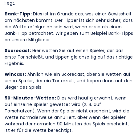
liegt.
Bank-Tipp:
Dies ist im Grunde das, was einer Gewissheit
am nächsten kommt. Der Tipper ist sich sehr sicher, dass
die Wette erfolgreich sein wird, wenn er sie als einen
Bank-Tipp betrachtet. Wir geben zum Beispiel Bank-Tipps
an unsere Mitglieder.
Scorecast:
Hier wetten Sie auf einen Spieler, der das
erste Tor schießt, und tippen gleichzeitig auf das richtige
Ergebnis.
Wincast:
Ähnlich wie ein Scorecast, aber Sie wetten auf
einen Spieler, der ein Tor erzielt, und tippen dann auf den
Sieger des Spiels.
90-Minuten-Wetten:
Dies wird häufig erwähnt, wenn
auf einzelne Spieler gewettet wird (z. B. auf
Torschützen). Wenn der Spieler nicht erscheint, wird die
Wette normalerweise annulliert, aber wenn der Spieler
während der normalen 90 Minuten des Spiels erscheint,
ist er für die Wette berechtigt.