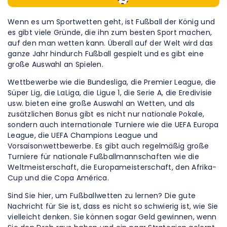
Wenn es um Sportwetten geht, ist Fußball der König und
es gibt viele Gründe, die ihn zum besten Sport machen,
auf den man wetten kann. Überall auf der Welt wird das
ganze Jahr hindurch Fußball gespielt und es gibt eine
große Auswahl an Spielen.
Wettbewerbe wie die Bundesliga, die Premier League, die
Süper Lig, die LaLiga, die Ligue 1, die Serie A, die Eredivisie
usw. bieten eine große Auswahl an Wetten, und als
zusätzlichen Bonus gibt es nicht nur nationale Pokale,
sondern auch internationale Turniere wie die UEFA Europa
League, die UEFA Champions League und
Vorsaisonwettbewerbe. Es gibt auch regelmäßig große
Turniere für nationale Fußballmannschaften wie
die
Weltmeisterschaft, die Europameisterschaft, den Afrika-
Cup und die Copa América.
Sind Sie hier, um Fußballwetten zu lernen? Die gute
Nachricht für Sie ist, dass es nicht so schwierig ist, wie Sie
vielleicht denken. Sie können sogar Geld gewinnen, wenn