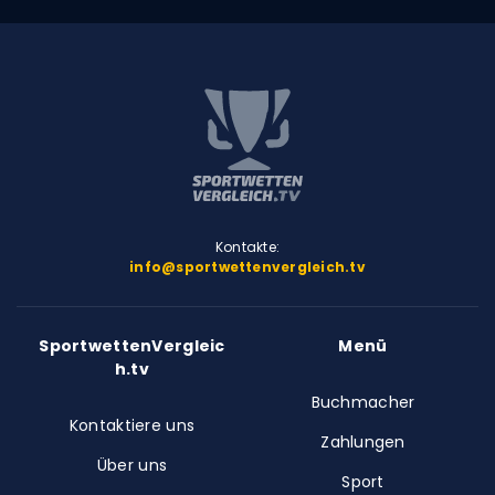
Kontakte:
info@sportwettenvergleich.tv
SportwettenVergleic
Menü
h.tv
Buchmacher
Kontaktiere uns
Zahlungen
Über uns
Sport