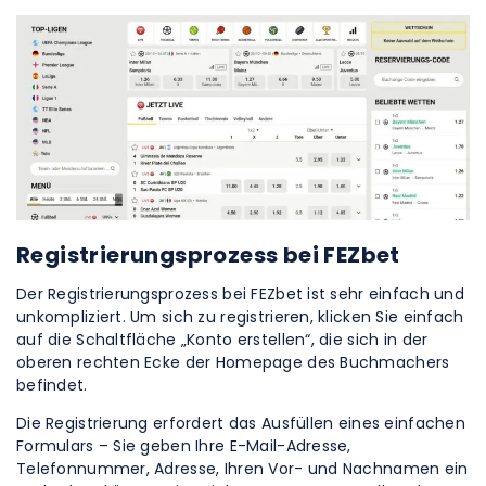
Registrierungsprozess bei FEZbet
Der Registrierungsprozess bei FEZbet ist sehr einfach und
unkompliziert. Um sich zu registrieren, klicken Sie einfach
auf die Schaltfläche „Konto erstellen“, die sich in der
oberen rechten Ecke der Homepage des Buchmachers
befindet.
Die Registrierung erfordert das Ausfüllen eines einfachen
Formulars – Sie geben Ihre E-Mail-Adresse,
Telefonnummer, Adresse, Ihren Vor- und Nachnamen ein