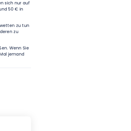
en sich nur auf
und 50 € in
wetten zu tun
nderen zu
ßen. Wenn Sie
 Mal jemand