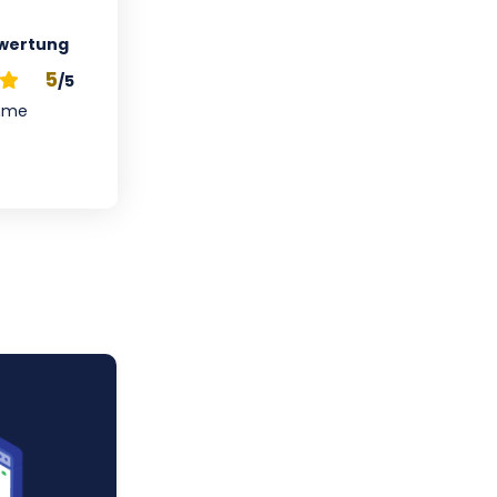
ewertung
5
/5
mme