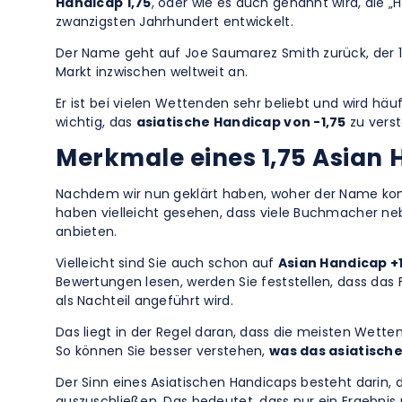
Handicap 1,75
, oder wie es auch genannt wird, die
zwanzigsten Jahrhundert entwickelt.
Der Name geht auf Joe Saumarez Smith zurück, der 1
Markt inzwischen weltweit an.
Er ist bei vielen Wettenden sehr beliebt und wird hä
wichtig, das
asiatische Handicap von -1,75
zu vers
Merkmale eines 1,75 Asian
Nachdem wir nun geklärt haben, woher der Name komm
haben vielleicht gesehen, dass viele Buchmacher 
anbieten.
Vielleicht sind Sie auch schon auf
Asian Handicap +
Bewertungen lesen, werden Sie feststellen, dass das
als Nachteil angeführt wird.
Das liegt in der Regel daran, dass die meisten Wett
So können Sie besser verstehen,
was das asiatische
Der Sinn eines Asiatischen Handicaps besteht darin
auszuschließen. Das bedeutet, dass nur ein Ergebnis m