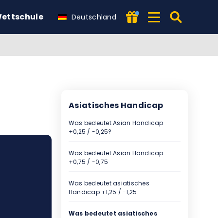
ettschule
Deutschland
Asiatisches Handicap
Was bedeutet Asian Handicap
+0,25 / -0,25?
Was bedeutet Asian Handicap
+0,75 / -0,75
Was bedeutet asiatisches
Handicap +1,25 / -1,25
Was bedeutet asiatisches