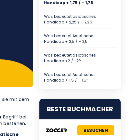
Handicap + 1,75 / – 1,75
Was bedeutet asiatisches
Handicap + 2,25 / – 2,25
Was bedeutet Asiatisches
Handicap + 2,5 / – 2,5
Was bedeutet asiatisches
Handicap +2 / -2?
Was bedeutet Asiatisches
Handicap + 1.5 / – 1.5?
d Sie mit dem
BESTE BUCHMACHER
 Begriff bei
n bestehen.
BESUCHEN
iatische