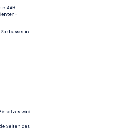
ein AAH
zienten-
Sie besser in
Einsatzes wird
ide Seiten des