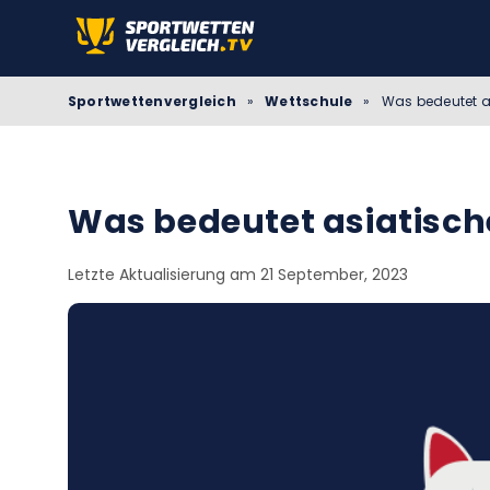
Sportwettenvergleich
»
Wettschule
»
Was bedeutet as
Was bedeutet asiatisches
Letzte Aktualisierung am 21 September, 2023