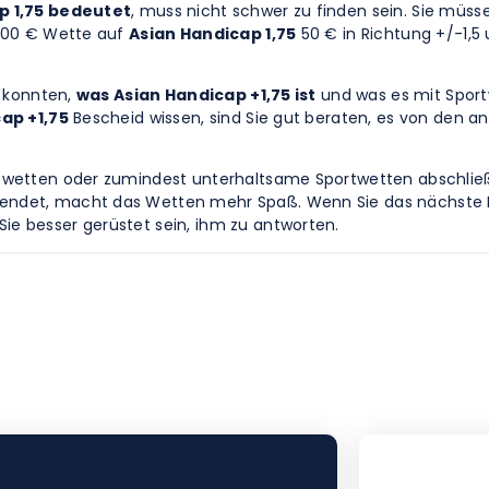
p 1,75 bedeutet
, muss nicht schwer zu finden sein. Sie müss
 100 € Wette auf
Asian Handicap 1,75
50 € in Richtung +/-1,5 
n konnten,
was Asian Handicap +1,75 ist
und was es mit Sport
ap +1,75
Bescheid wissen, sind Sie gut beraten, es von den a
h wetten oder zumindest unterhaltsame Sportwetten abschlie
wendet, macht das Wetten mehr Spaß. Wenn Sie das nächste
Sie besser gerüstet sein, ihm zu antworten.