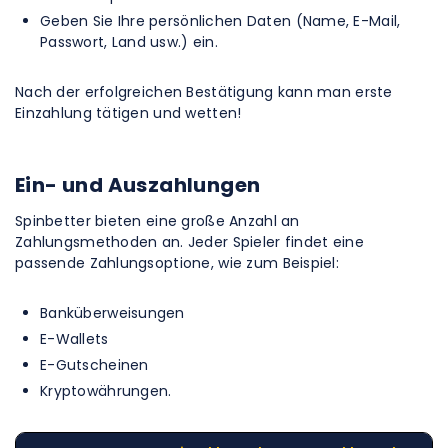
Geben Sie Ihre persönlichen Daten (Name, E-Mail,
Passwort, Land usw.) ein.
Nach der erfolgreichen Bestätigung kann man erste
Einzahlung tätigen und wetten!
Ein- und Auszahlungen
Spinbetter bieten eine große Anzahl an
Zahlungsmethoden an. Jeder Spieler findet eine
passende Zahlungsoptione, wie zum Beispiel:
Banküberweisungen
E-Wallets
E-Gutscheinen
Kryptowährungen.