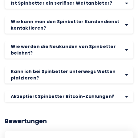
Ist Spinbetter ein seriöser Wettanbieter?
Wie kann man den Spinbetter Kundendienst
kontaktieren?
Wie werden die Neukunden von Spinbetter
belohnt?
Kann ich bei Spinbetter unterwegs Wetten
platzieren?
Akzeptiert Spinbetter Bitcoin-Zahlungen?
Bewertungen