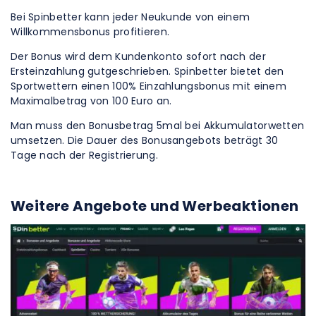
Bei Spinbetter kann jeder Neukunde von einem
Willkommensbonus profitieren.
Der Bonus wird dem Kundenkonto sofort nach der
Ersteinzahlung gutgeschrieben. Spinbetter bietet den
Sportwettern einen 100% Einzahlungsbonus mit einem
Maximalbetrag von 100 Euro an.
Man muss den Bonusbetrag 5mal bei Akkumulatorwetten
umsetzen. Die Dauer des Bonusangebots beträgt 30
Tage nach der Registrierung.
Weitere Angebote und Werbeaktionen