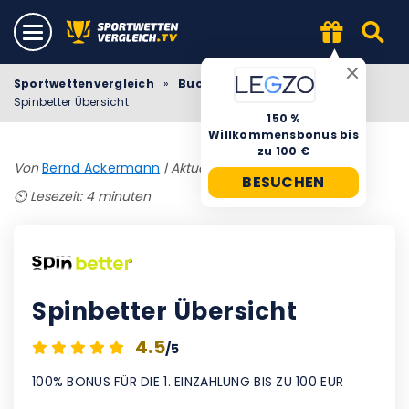
Sportwettenvergleich
»
Buchmacher Deutschland
»
Spinbetter Übersicht
150 %
Willkommensbonus bis
zu 100 €
Von
Bernd Ackermann
|
Aktualisiert am 17/06/2025
BESUCHEN
⏲️ Lesezeit: 4 minuten
Spinbetter Übersicht
4.5
/5
100% BONUS FÜR DIE 1. EINZAHLUNG BIS ZU 100 EUR