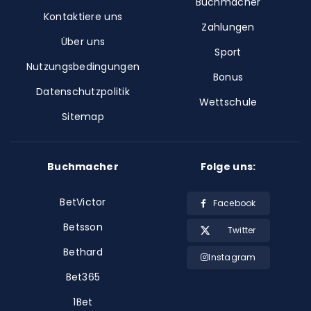
Buchmacher
Kontaktiere uns
Zahlungen
Über uns
Sport
Nutzungsbedingungen
Bonus
Datenschutzpolitik
Wettschule
Sitemap
Buchmacher
Folge uns:
BetVictor
Facebook
Betsson
Twitter
Bethard
Instagram
Bet365
1Bet