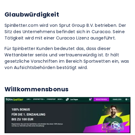
Glaubwürdigkeit
SpinBetter.com wird von Sprut Group B.V. betrieben. Der
Sitz des Unternehmens befindet sich in Curacao. Seine
Tätigkeit wird mit einer Curacao Lizenz ausgeführt.
Für Spinbetter Kunden bedeutet das, dass dieser
Wettanbieter seriös und vertrauenswürdig ist. Er hält
gesetzliche Vorschriften im Bereich Sportwetten ein, was
von Aufsichtsbehörden bestätigt wird.
Willkommensbonus