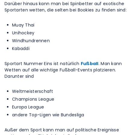
Darüber hinaus kann man bei Spinbetter auf exotische
Sportarten wetten, die selten bei Bookies zu finden sind:
Muay Thai
Unihockey
Windhundrennen
Kabaddi
Sportart Nummer Eins ist natürlich
Fußball
. Man kann
Wetten auf alle wichtige Fußball-Events platzieren.
Darunter sind
Weltmeisterschaft
Champions League
Europa League
andere Top-Ligen wie Bundesliga
Außer dem Sport kann man auf politische Ereignisse