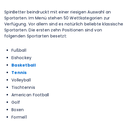
SpinBetter beindruckt mit einer riesigen Auswahl an
Sportarten. Im Menü stehen 50 Wettkategorien zur
Verfügung. Vor allem sind es natürlich beliebte klassische
Sportarten. Die ersten zehn Positionen sind von
folgenden Sportarten besetzt:
Fußball
Eishockey
Basketball
Tennis
Volleyball
Tischtennis
American Football
Golf
Boxen
Formel1