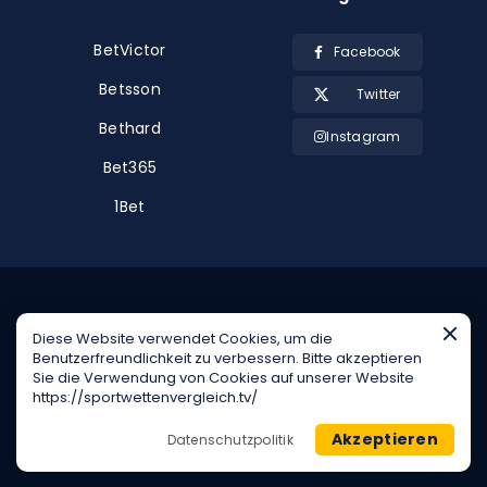
BetVictor
Facebook
Betsson
Twitter
Bethard
Instagram
Bet365
1Bet
Diese Website verwendet Cookies, um die
Benutzerfreundlichkeit zu verbessern. Bitte akzeptieren
Sie die Verwendung von Cookies auf unserer Website
https://sportwettenvergleich.tv/
Copyright © 2026 SportwettenVergleich TV - All rights reserved
Akzeptieren
Datenschutzpolitik