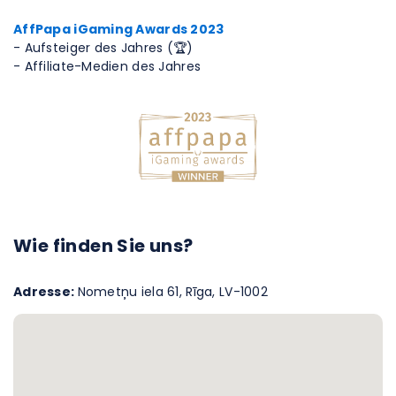
AffPapa iGaming Awards 2023
- Aufsteiger des Jahres (🏆)
- Affiliate-Medien des Jahres
Wie finden Sie uns?
Adresse:
Nometņu iela 61, Rīga, LV-1002