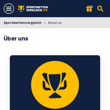
Sportwettenvergleich
»
About us
Über uns