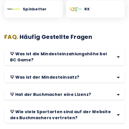
Spinbetter
RX
FAQ.
Häufig Gestellte Fragen
💡 Was ist die Mindesteinzahlungshöhe bei
BC Game?
💡 Was ist der Mindesteinsatz?
💡 Hat der Buchmacher eine Lizenz?
💡 Wie viele Sportarten sind auf der Website
des Buchmachers vertreten?