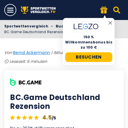
Sportwettenvergleich
»
Buchmacher Deutschland
»
BC.Game Deutschland Rezension
150 %
Willkommensbonus bis
zu 100 €
Von
Bernd Ackermann
|
Aktualisiert am 17/06/2025
BESUCHEN
⏲️ Lesezeit: 6 minuten
BC.Game Deutschland
Rezension
4.5
/5