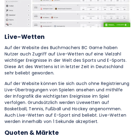
Live-Wetten
Auf der Website des Buchmachers BC Game haben
Nutzer auch Zugriff auf Live-Wetten auf eine Vielzahl
wichtiger Ereignisse in der Welt des Sports und E-Sports.
Diese Art des Wettens ist in letzter Zeit in Deutschland
sehr beliebt geworden.
Auf der Website können Sie sich auch ohne Registrierung
Live-Übertragungen von Spielen ansehen und mithilfe
der Infografik die wichtigsten Ereignisse im Spiel
verfolgen. Grundsätzlich werden Livewetten auf
Basketball, Tennis, Fußball und Hockey angenommen.
Auch Live-Wetten auf E-Sport sind beliebt. Live-Wetten
werden innerhalb von 1 Sekunde akzeptiert.
Quoten & Märkte