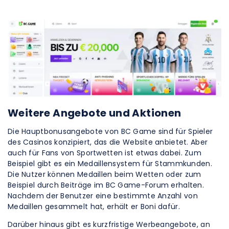
Weitere Angebote und Aktionen
Die Hauptbonusangebote von BC Game sind für Spieler
des Casinos konzipiert, das die Website anbietet. Aber
auch für Fans von Sportwetten ist etwas dabei. Zum
Beispiel gibt es ein Medaillensystem für Stammkunden.
Die Nutzer können Medaillen beim Wetten oder zum
Beispiel durch Beiträge im BC Game-Forum erhalten.
Nachdem der Benutzer eine bestimmte Anzahl von
Medaillen gesammelt hat, erhält er Boni dafür.
Darüber hinaus gibt es kurzfristige Werbeangebote, an