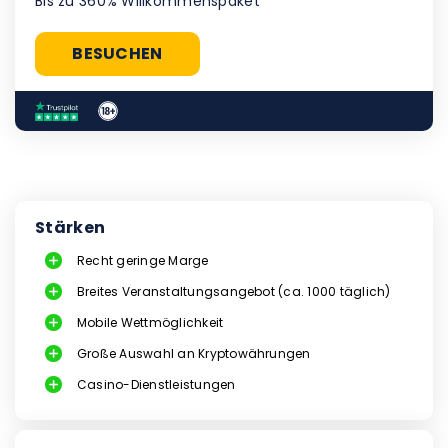
Bis zu 360% Willkommenspaket
BESUCHEN
Stärken
Recht geringe Marge
Breites Veranstaltungsangebot (ca. 1000 täglich)
Mobile Wettmöglichkeit
Große Auswahl an Kryptowährungen
Casino-Dienstleistungen