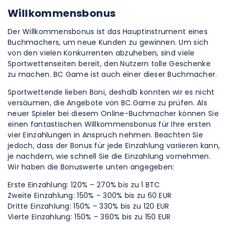
Willkommensbonus
Der Willkommensbonus ist das Hauptinstrument eines
Buchmachers, um neue Kunden zu gewinnen. Um sich
von den vielen Konkurrenten abzuheben, sind viele
Sportwettenseiten bereit, den Nutzern tolle Geschenke
zu machen. BC Game ist auch einer dieser Buchmacher.
Sportwettende lieben Boni, deshalb konnten wir es nicht
versäumen, die Angebote von BC.Game zu prüfen. Als
neuer Spieler bei diesem Online-Buchmacher können Sie
einen fantastischen Willkommensbonus für Ihre ersten
vier Einzahlungen in Anspruch nehmen. Beachten Sie
jedoch, dass der Bonus für jede Einzahlung variieren kann,
je nachdem, wie schnell Sie die Einzahlung vornehmen.
Wir haben die Bonuswerte unten angegeben:
Erste Einzahlung: 120% – 270% bis zu 1 BTC
Zweite Einzahlung: 150% – 300% bis zu 60 EUR
Dritte Einzahlung: 150% – 330% bis zu 120 EUR
Vierte Einzahlung: 150% – 360% bis zu 150 EUR