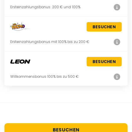
Ersteinzahlungsbonus: 200 € und 100%
BESUCHEN
Ersteinzahlungsbonus mit 100% bis zu 200 €
BESUCHEN
Willkommensbonus 100% bis zu 500 €
BESUCHEN