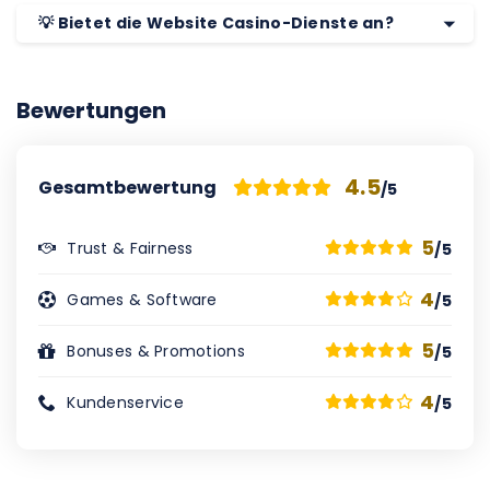
💡 Bietet die Website Casino-Dienste an?
Bewertungen
4.5
Gesamtbewertung
/5
5
Trust & Fairness
/5
4
Games & Software
/5
5
Bonuses & Promotions
/5
4
Kundenservice
/5