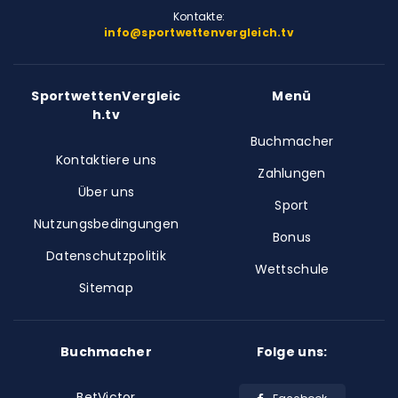
Kontakte:
info@sportwettenvergleich.tv
SportwettenVergleic
Menü
h.tv
Buchmacher
Kontaktiere uns
Zahlungen
Über uns
Sport
Nutzungsbedingungen
Bonus
Datenschutzpolitik
Wettschule
Sitemap
Buchmacher
Folge uns:
BetVictor