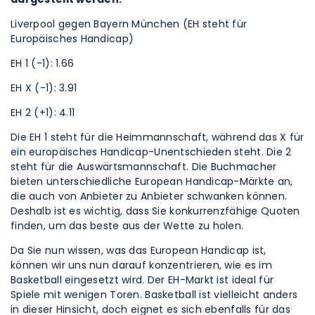
Liverpool gegen Bayern München (EH steht für
Europäisches Handicap)
EH 1 (-1): 1.66
EH X (-1): 3.91
EH 2 (+1): 4.11
Die EH 1 steht für die Heimmannschaft, während das X für
ein europäisches Handicap-Unentschieden steht. Die 2
steht für die Auswärtsmannschaft. Die Buchmacher
bieten unterschiedliche European Handicap-Märkte an,
die auch von Anbieter zu Anbieter schwanken können.
Deshalb ist es wichtig, dass Sie konkurrenzfähige Quoten
finden, um das beste aus der Wette zu holen.
Da Sie nun wissen, was das European Handicap ist,
können wir uns nun darauf konzentrieren, wie es im
Basketball eingesetzt wird. Der EH-Markt ist ideal für
Spiele mit wenigen Toren. Basketball ist vielleicht anders
in dieser Hinsicht, doch eignet es sich ebenfalls für das