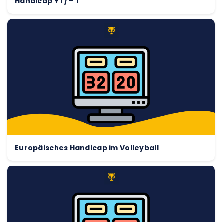
Handicap + 1 / – 1
Europäisches Handicap im Volleyball