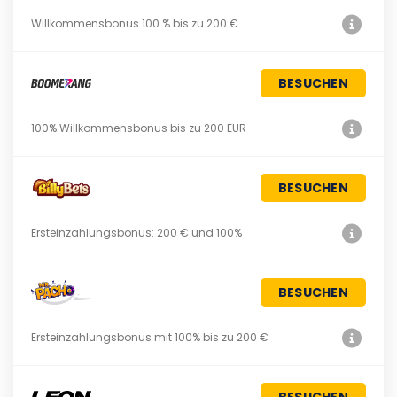
Willkommensbonus 100 % bis zu 200 €
BESUCHEN
100% Willkommensbonus bis zu 200 EUR
BESUCHEN
Ersteinzahlungsbonus: 200 € und 100%
BESUCHEN
Ersteinzahlungsbonus mit 100% bis zu 200 €
BESUCHEN