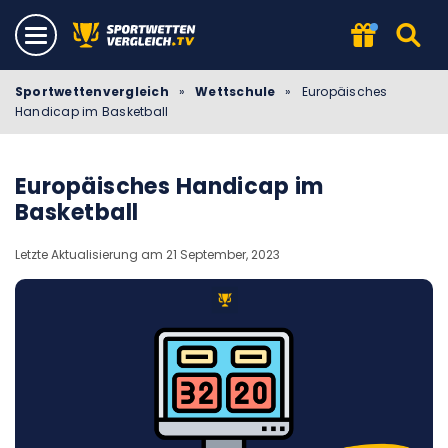
Sportwettenvergleich
»
Wettschule
»
Europäisches
Handicap im Basketball
Europäisches Handicap im
Basketball
Letzte Aktualisierung am 21 September, 2023