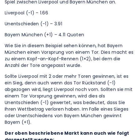
Spiel zwischen Liverpool und Bayern München an.
Liverpool (-1) – 1.66
Unentschieden (-1) – 3.91
Bayern München (+1) – 4.11 Quoten
Wie Sie in diesem Beispiel sehen können, hat Bayern
München einen Vorsprung von einem Tor. Dies macht es
zu einem Kopf-an-Kopf-Rennen (1×2), bei dem die
Anzahl der Tore angepasst wurde.
Sollte Liverpool mit 2 oder mehr Toren gewinnen, ist es
ein Sieg, denn auch wenn das Tor Rückstand (-1)
abgezogen wird, liegt Liverpool noch vorn. Sollten sie mit
einem Tor Vorsprung gewinnen, wird dies als
Unentschieden (-1) gewertet, was bedeutet, dass Sie
Ihren Wettbetrag verloren haben. Im Falle eines Sieges
oder Unentschiedens von Bayern München gewinnt
Bayern (+1).
Der oben beschriebene Markt kann auch wie folgt
dargestellt werden: