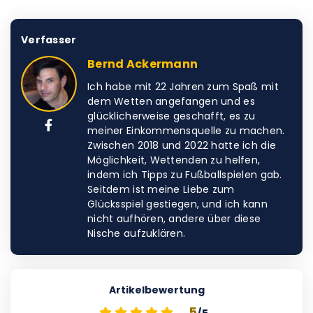
Verfasser
Bernd Ackermann
Ich habe mit 22 Jahren zum Spaß mit
dem Wetten angefangen und es
glücklicherweise geschafft, es zu
meiner Einkommensquelle zu machen.
Zwischen 2018 und 2022 hatte ich die
Möglichkeit, Wettenden zu helfen,
indem ich Tipps zu Fußballspielen gab.
Seitdem ist meine Liebe zum
Glücksspiel gestiegen, und ich kann
nicht aufhören, andere über diese
Nische aufzuklären.
Artikelbewertung
5