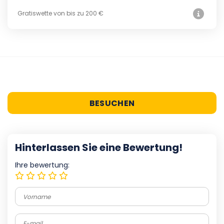
Gratiswette von bis zu 200 €
BESUCHEN
Hinterlassen Sie eine Bewertung!
Ihre bewertung: