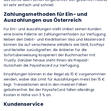
ist sehr einfach und schnell.
Zahlungsmethoden für Ein- und
Auszahlungen aus Österreich
Für Ein- und Auszahlungen stellt Unibet seinen Kunden
eine breite Palette an Zahlungsmethoden zur Verfügung.
Neben den Debit- und Kreditkarten Visa und Mastercard
können Sie auf verschiedene eWallets wie Skrill, EcoPayz
und Neteller zurückgreifen. Als Anbieter für die
Sofortüberweisung kooperiert der Buchmacher mit
Trustly. Darüber hinaus steht Ihnen als Prepaid-
Gutschein die Paysafecard zur Verfügung.
Einzahlungen können in der Regel ab 10 € vorgenommen
werden, wobei das Limit für Auszahlungen meist bei 15 €
liegt. Transaktionen sind in den meisten Fällen
gebührenfrei. Bei der PaysafeCard fallen allerdings
Kosten in Höhe von 3 % an.
Kundenservice