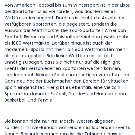
Von American Football bis zum Wintersport ist in der Liste
der Sportarten alles vorhanden, was das Herz eines
Wettfreundes begehrt. Doch es ist nicht die Anzahl der
verfügbaren Sportarten, die begeistert, sondern die
Auswahl der Wettmärkte. Die Top-Sportarten American
Football, Eishockey und Fußball verzeichnen jeweils mehr
als 1000 Wettmärkte. Darüber hinaus ist auch der
moderne E-Sports mit mehr als 800 Wettmärkten mehr
als gut aufgestellt. Bei dieser Wetttiefe ist es fast
unnötig zu sagen, dass Sie nicht nur auf die Highlight-
Events der verschiedenen Sportarten wetten können,
sondern auch kleinere Spiele unterer Ligen vertreten sind.
Ganz neu hat der Buchmacher den Bereich für virtuellen
Sport eingerichtet. Hier gibt es ebenfalls eine Vielzahl
Sportarten, darunter Fußball, Pferde- und Hunderennen,
Basketball und Tennis.
Sie können nicht nur Pre-Match-Wetten abgeben,
sondern im Live-Bereich während eines laufenden Events
tippen. Besonders angenehm ist die Tatsache, dass es