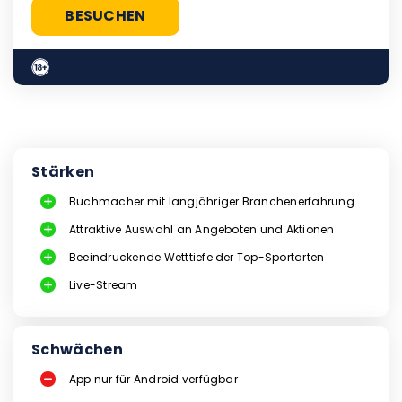
BESUCHEN
Stärken
Buchmacher mit langjähriger Branchenerfahrung
Attraktive Auswahl an Angeboten und Aktionen
Beeindruckende Wetttiefe der Top-Sportarten
Live-Stream
Schwächen
App nur für Android verfügbar