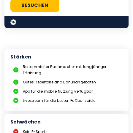
BESUCHEN
Stärken
Renommierter Buchmacher mit langjähriger
Erfahrung
Gutes Repertoire and Bonusangeboten
App für die mobile Nutzung verfügbar
Livestream für die besten Fußballspiele
Schwächen
Kein E-Sports