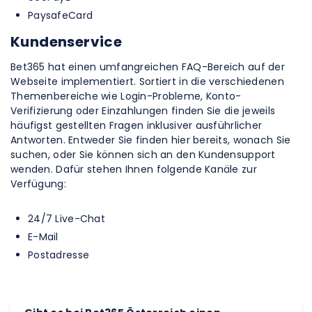
PaysafeCard
Kundenservice
Bet365 hat einen umfangreichen FAQ-Bereich auf der
Webseite implementiert. Sortiert in die verschiedenen
Themenbereiche wie Login-Probleme, Konto-
Verifizierung oder Einzahlungen finden Sie die jeweils
häufigst gestellten Fragen inklusiver ausführlicher
Antworten. Entweder Sie finden hier bereits, wonach Sie
suchen, oder Sie können sich an den Kundensupport
wenden. Dafür stehen Ihnen folgende Kanäle zur
Verfügung:
24/7 Live-Chat
E-Mail
Postadresse