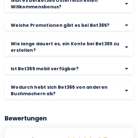
Gibt es bei Bet365 Österreich einen
Willkommensbonus?
Welche Promotionen gibt es bei Bet365?
Wie lange dauert es, ein Konto bei Bet365 zu
erstellen?
Ist Bet365 mobil verfügbar?
Wodurch hebt sich Bet365 von anderen
Buchmachern ab?
Bewertungen