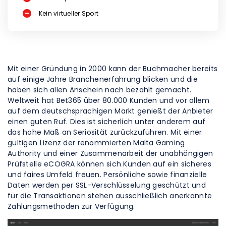
Kein virtueller Sport
Mit einer Gründung in 2000 kann der Buchmacher bereits
auf einige Jahre Branchenerfahrung blicken und die
haben sich allen Anschein nach bezahlt gemacht.
Weltweit hat Bet365 über 80.000 Kunden und vor allem
auf dem deutschsprachigen Markt genießt der Anbieter
einen guten Ruf. Dies ist sicherlich unter anderem auf
das hohe Maß an Seriosität zurückzuführen. Mit einer
gültigen Lizenz der renommierten Malta Gaming
Authority und einer Zusammenarbeit der unabhängigen
Prüfstelle eCOGRA können sich Kunden auf ein sicheres
und faires Umfeld freuen. Persönliche sowie finanzielle
Daten werden per SSL-Verschlüsselung geschützt und
für die Transaktionen stehen ausschließlich anerkannte
Zahlungsmethoden zur Verfügung.