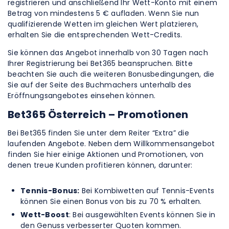
registrieren und anschließend Ihr Wett-Konto mit einem
Betrag von mindestens 5 € aufladen. Wenn Sie nun
qualifizierende Wetten im gleichen Wert platzieren,
erhalten Sie die entsprechenden Wett-Credits.
Sie können das Angebot innerhalb von 30 Tagen nach
Ihrer Registrierung bei Bet365 beanspruchen. Bitte
beachten Sie auch die weiteren Bonusbedingungen, die
Sie auf der Seite des Buchmachers unterhalb des
Eröffnungsangebotes einsehen können.
Bet365 Österreich – Promotionen
Bei Bet365 finden Sie unter dem Reiter “Extra” die
laufenden Angebote. Neben dem Willkommensangebot
finden Sie hier einige Aktionen und Promotionen, von
denen treue Kunden profitieren können, darunter:
Tennis-Bonus:
Bei Kombiwetten auf Tennis-Events
können Sie einen Bonus von bis zu 70 % erhalten.
Wett-Boost
: Bei ausgewählten Events können Sie in
den Genuss verbesserter Quoten kommen.