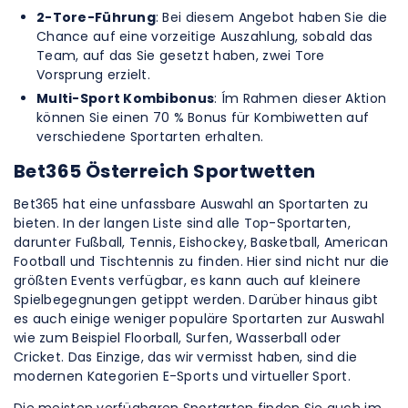
2-Tore-Führung
: Bei diesem Angebot haben Sie die
Chance auf eine vorzeitige Auszahlung, sobald das
Team, auf das Sie gesetzt haben, zwei Tore
Vorsprung erzielt.
Multi-Sport Kombibonus
: Ím Rahmen dieser Aktion
können Sie einen 70 % Bonus für Kombiwetten auf
verschiedene Sportarten erhalten.
Bet365 Österreich Sportwetten
Bet365 hat eine unfassbare Auswahl an Sportarten zu
bieten. In der langen Liste sind alle Top-Sportarten,
darunter Fußball, Tennis, Eishockey, Basketball, American
Football und Tischtennis zu finden. Hier sind nicht nur die
größten Events verfügbar, es kann auch auf kleinere
Spielbegegnungen getippt werden. Darüber hinaus gibt
es auch einige weniger populäre Sportarten zur Auswahl
wie zum Beispiel Floorball, Surfen, Wasserball oder
Cricket. Das Einzige, das wir vermisst haben, sind die
modernen Kategorien E-Sports und virtueller Sport.
Die meisten verfügbaren Sportarten finden Sie auch im