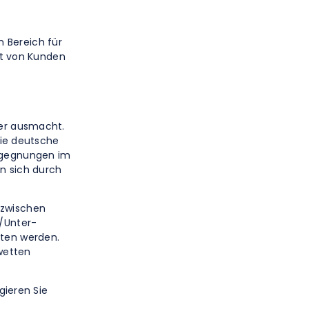
n Bereich für
ht von Kunden
er ausmacht.
die deutsche
begegnungen im
nn sich durch
 zwischen
/Unter-
oten werden.
wetten
gieren Sie