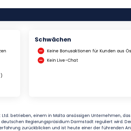
Schwächen
zen
Keine Bonusaktionen für Kunden aus Ös
Kein Live-Chat
r)
t Ltd. betrieben, einem in Malta ansässigen Unternehmen, das
deutschen Regierungspräsidium Darmstadt reguliert wird. De
rfahrung zurückblicken und ist heute einer der führenden Anb