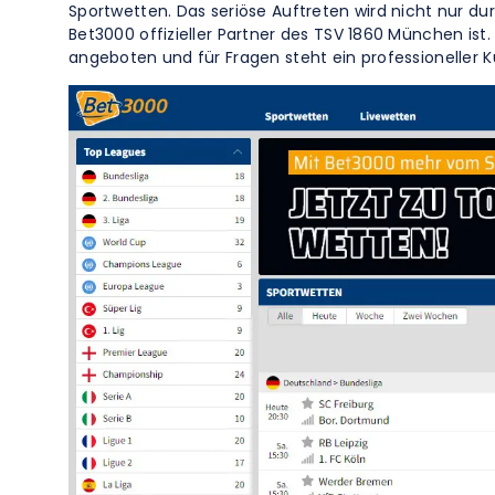
Sportwetten. Das seriöse Auftreten wird nicht nur 
Bet3000 offizieller Partner des TSV 1860 München is
angeboten und für Fragen steht ein professioneller K