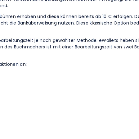
ind.
hren erhoben und diese können bereits ab 10 € erfolgen. Da
icht die Banküberweisung nutzen. Diese klassische Option bed
arbeitungszeit je nach gewählter Methode. eWallets heben si
ten des Buchmachers ist mit einer Bearbeitungszeit von zwei 
aktionen an: