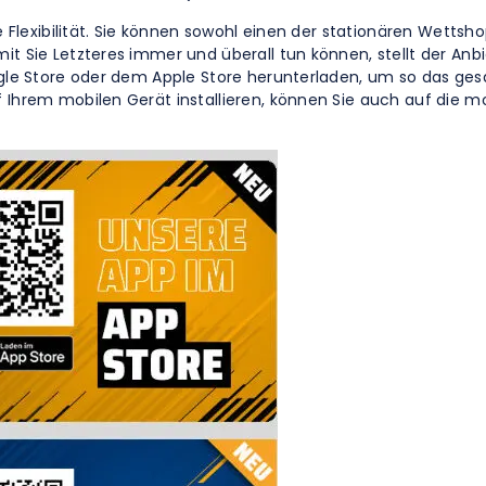
 Flexibilität. Sie können sowohl einen der stationären Wettsh
 Sie Letzteres immer und überall tun können, stellt der Anbi
ogle Store oder dem Apple Store herunterladen, um so das g
Ihrem mobilen Gerät installieren, können Sie auch auf die mo