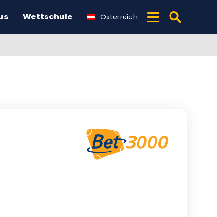
us
Wettschule
Österreich