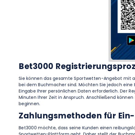
Bet3000 Registrierungspro
Sie können das gesamte Sportwetten-Angebot mit al
bei dem Buchmacher sind. Möchten Sie jedoch eine Ech
Eingabe Ihrer persönlichen Daten erforderlich. Der R
Minuten Ihrer Zeit in Anspruch. Anschließend können
beginnen.
Zahlungsmethoden für Ein-
Bet3000 möchte, dass seine Kunden einen reibungsl
Sportwetten-Plattform geht. Daher stellt der Buch