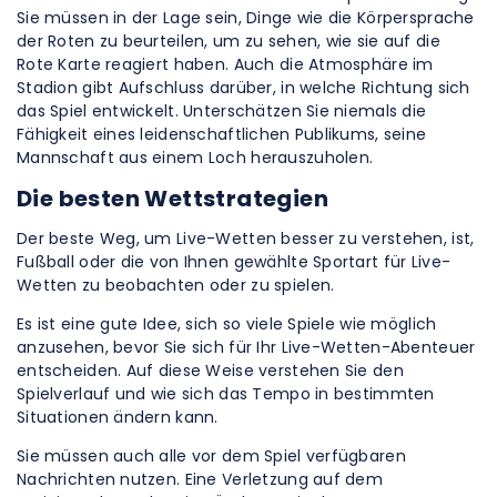
Sie müssen in der Lage sein, Dinge wie die Körpersprache
der Roten zu beurteilen, um zu sehen, wie sie auf die
Rote Karte reagiert haben. Auch die Atmosphäre im
Stadion gibt Aufschluss darüber, in welche Richtung sich
das Spiel entwickelt. Unterschätzen Sie niemals die
Fähigkeit eines leidenschaftlichen Publikums, seine
Mannschaft aus einem Loch herauszuholen.
Die besten Wettstrategien
Der beste Weg, um Live-Wetten besser zu verstehen, ist,
Fußball oder die von Ihnen gewählte Sportart für Live-
Wetten zu beobachten oder zu spielen.
Es ist eine gute Idee, sich so viele Spiele wie möglich
anzusehen, bevor Sie sich für Ihr Live-Wetten-Abenteuer
entscheiden. Auf diese Weise verstehen Sie den
Spielverlauf und wie sich das Tempo in bestimmten
Situationen ändern kann.
Sie müssen auch alle vor dem Spiel verfügbaren
Nachrichten nutzen. Eine Verletzung auf dem