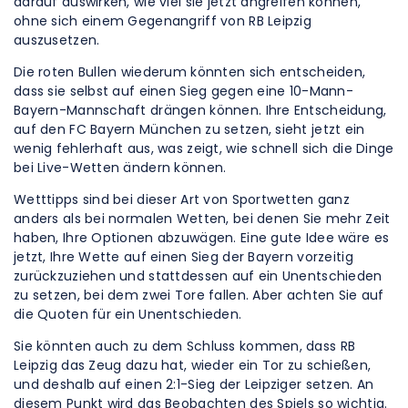
darauf auswirken, wie viel sie jetzt angreifen können,
ohne sich einem Gegenangriff von RB Leipzig
auszusetzen.
Die roten Bullen wiederum könnten sich entscheiden,
dass sie selbst auf einen Sieg gegen eine 10-Mann-
Bayern-Mannschaft drängen können. Ihre Entscheidung,
auf den FC Bayern München zu setzen, sieht jetzt ein
wenig fehlerhaft aus, was zeigt, wie schnell sich die Dinge
bei Live-Wetten ändern können.
Wetttipps sind bei dieser Art von Sportwetten ganz
anders als bei normalen Wetten, bei denen Sie mehr Zeit
haben, Ihre Optionen abzuwägen. Eine gute Idee wäre es
jetzt, Ihre Wette auf einen Sieg der Bayern vorzeitig
zurückzuziehen und stattdessen auf ein Unentschieden
zu setzen, bei dem zwei Tore fallen. Aber achten Sie auf
die Quoten für ein Unentschieden.
Sie könnten auch zu dem Schluss kommen, dass RB
Leipzig das Zeug dazu hat, wieder ein Tor zu schießen,
und deshalb auf einen 2:1-Sieg der Leipziger setzen. An
diesem Punkt wird das Beobachten des Spiels so wichtig.