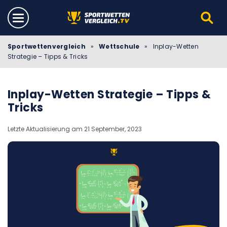
Sportwettenvergleich
»
Wettschule
»
Inplay-Wetten
Strategie – Tipps & Tricks
Inplay-Wetten Strategie – Tipps &
Tricks
Letzte Aktualisierung am 21 September, 2023