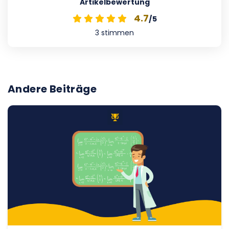
Artikelbewertung
4.7
/5
3
stimmen
Andere Beiträge