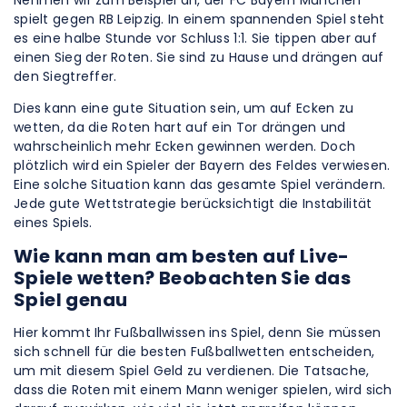
Nehmen wir zum Beispiel an, der FC Bayern München
spielt gegen RB Leipzig. In einem spannenden Spiel steht
es eine halbe Stunde vor Schluss 1:1. Sie tippen aber auf
einen Sieg der Roten. Sie sind zu Hause und drängen auf
den Siegtreffer.
Dies kann eine gute Situation sein, um auf Ecken zu
wetten, da die Roten hart auf ein Tor drängen und
wahrscheinlich mehr Ecken gewinnen werden. Doch
plötzlich wird ein Spieler der Bayern des Feldes verwiesen.
Eine solche Situation kann das gesamte Spiel verändern.
Jede gute Wettstrategie berücksichtigt die Instabilität
eines Spiels.
Wie kann man am besten auf Live-
Spiele wetten? Beobachten Sie das
Spiel genau
Hier kommt Ihr Fußballwissen ins Spiel, denn Sie müssen
sich schnell für die besten Fußballwetten entscheiden,
um mit diesem Spiel Geld zu verdienen. Die Tatsache,
dass die Roten mit einem Mann weniger spielen, wird sich