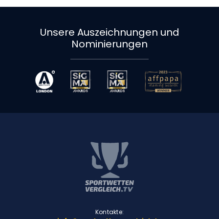
Unsere Auszeichnungen und
Nominierungen
Kontakte: