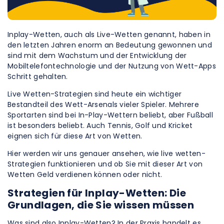
Inplay-Wetten, auch als Live-Wetten genannt, haben in
den letzten Jahren enorm an Bedeutung gewonnen und
sind mit dem Wachstum und der Entwicklung der
Mobiltelefontechnologie und der Nutzung von Wett-Apps
Schritt gehalten.
Live Wetten-Strategien sind heute ein wichtiger
Bestandteil des Wett-Arsenals vieler Spieler. Mehrere
Sportarten sind bei In-Play-Wettern beliebt, aber Fußball
ist besonders beliebt. Auch Tennis, Golf und Kricket
eignen sich für diese Art von Wetten.
Hier werden wir uns genauer ansehen, wie live wetten-
Strategien funktionieren und ob Sie mit dieser Art von
Wetten Geld verdienen können oder nicht.
Strategien für Inplay-Wetten: Die
Grundlagen, die Sie wissen müssen
Was sind also Inplay-Wetten? In der Praxis handelt es