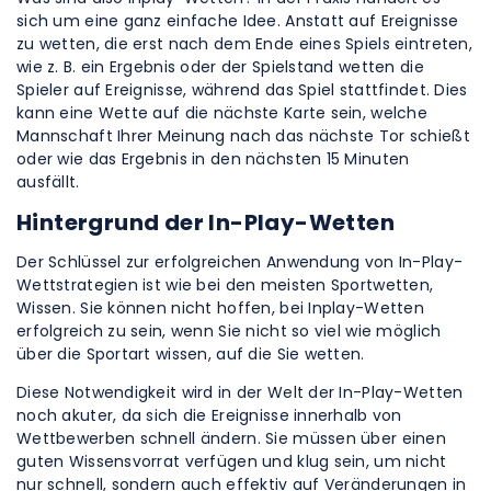
sich um eine ganz einfache Idee. Anstatt auf Ereignisse
zu wetten, die erst nach dem Ende eines Spiels eintreten,
wie z. B. ein Ergebnis oder der Spielstand wetten die
Spieler auf Ereignisse, während das Spiel stattfindet. Dies
kann eine Wette auf die nächste Karte sein, welche
Mannschaft Ihrer Meinung nach das nächste Tor schießt
oder wie das Ergebnis in den nächsten 15 Minuten
ausfällt.
Hintergrund der In-Play-Wetten
Der Schlüssel zur erfolgreichen Anwendung von In-Play-
Wettstrategien ist wie bei den meisten Sportwetten,
Wissen. Sie können nicht hoffen, bei Inplay-Wetten
erfolgreich zu sein, wenn Sie nicht so viel wie möglich
über die Sportart wissen, auf die Sie wetten.
Diese Notwendigkeit wird in der Welt der In-Play-Wetten
noch akuter, da sich die Ereignisse innerhalb von
Wettbewerben schnell ändern. Sie müssen über einen
guten Wissensvorrat verfügen und klug sein, um nicht
nur schnell, sondern auch effektiv auf Veränderungen in